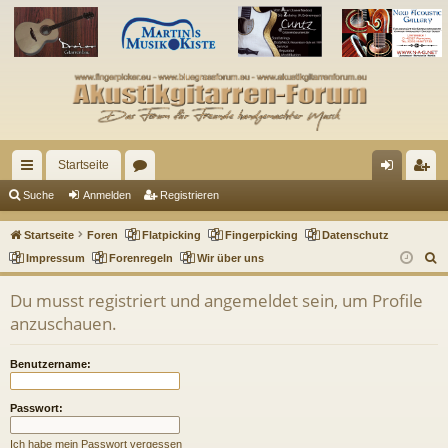
Startseite
ch
or
n
eg
Suche
Anmelden
Registrieren
ne
en
m
ist
Startseite
Foren
Flatpicking
Fingerpicking
Datenschutz
llz
el
rie
S
Impressum
Forenregeln
Wir über uns
u
ug
de
re
Du musst registriert und angemeldet sein, um Profile
c
riff
n
n
anzuschauen.
h
e
Benutzername:
Passwort:
Ich habe mein Passwort vergessen