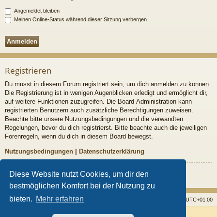
Angemeldet bleiben
Meinen Online-Status während dieser Sitzung verbergen
Registrieren
Du musst in diesem Forum registriert sein, um dich anmelden zu können.
Die Registrierung ist in wenigen Augenblicken erledigt und ermöglicht dir,
auf weitere Funktionen zuzugreifen. Die Board-Administration kann
registrierten Benutzern auch zusätzliche Berechtigungen zuweisen.
Beachte bitte unsere Nutzungsbedingungen und die verwandten
Regelungen, bevor du dich registrierst. Bitte beachte auch die jeweiligen
Forenregeln, wenn du dich in diesem Board bewegst.
Nutzungsbedingungen
|
Datenschutzerklärung
Registrieren
Diese Website nutzt Cookies, um dir den
bestmöglichen Komfort bei der Nutzung zu
bieten.
Mehr erfahren
Startseite
Foren
Alle Cookies löschen
Alle Zeiten sind
UTC+01:00
Powered by
phpBB
® Forum Software © phpBB Limited