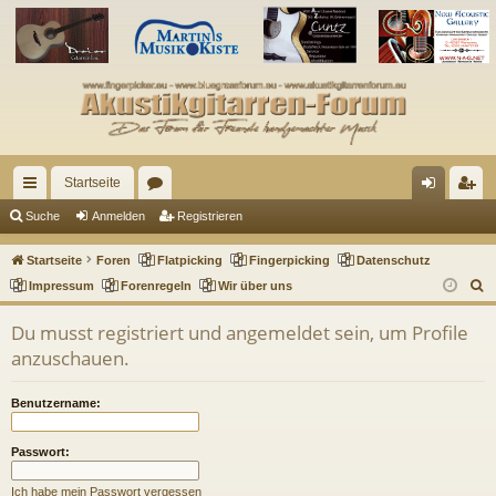
Startseite
ch
or
n
eg
Suche
Anmelden
Registrieren
ne
en
m
ist
Startseite
Foren
Flatpicking
Fingerpicking
Datenschutz
llz
el
rie
S
Impressum
Forenregeln
Wir über uns
u
ug
de
re
Du musst registriert und angemeldet sein, um Profile
c
riff
n
n
anzuschauen.
h
e
Benutzername:
Passwort:
Ich habe mein Passwort vergessen