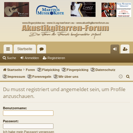
Startseite
ch
or
n
eg
Suche
Anmelden
Registrieren
ne
en
m
ist
Startseite
Foren
Flatpicking
Fingerpicking
Datenschutz
llz
el
rie
S
Impressum
Forenregeln
Wir über uns
u
ug
de
re
Du musst registriert und angemeldet sein, um Profile
c
riff
n
n
anzuschauen.
h
e
Benutzername:
Passwort:
Ich habe mein Passwort vergessen