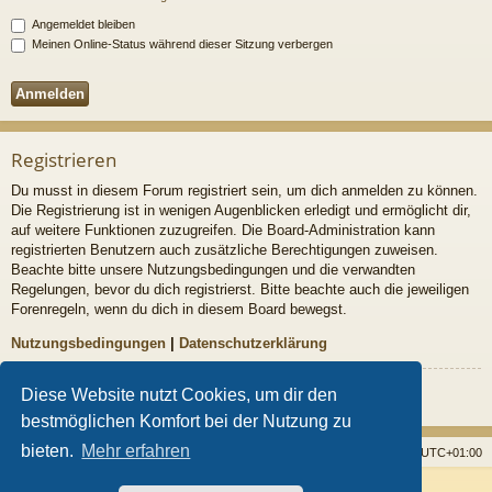
Angemeldet bleiben
Meinen Online-Status während dieser Sitzung verbergen
Registrieren
Du musst in diesem Forum registriert sein, um dich anmelden zu können.
Die Registrierung ist in wenigen Augenblicken erledigt und ermöglicht dir,
auf weitere Funktionen zuzugreifen. Die Board-Administration kann
registrierten Benutzern auch zusätzliche Berechtigungen zuweisen.
Beachte bitte unsere Nutzungsbedingungen und die verwandten
Regelungen, bevor du dich registrierst. Bitte beachte auch die jeweiligen
Forenregeln, wenn du dich in diesem Board bewegst.
Nutzungsbedingungen
|
Datenschutzerklärung
Registrieren
Diese Website nutzt Cookies, um dir den
bestmöglichen Komfort bei der Nutzung zu
bieten.
Mehr erfahren
Startseite
Foren
Alle Cookies löschen
Alle Zeiten sind
UTC+01:00
Powered by
phpBB
® Forum Software © phpBB Limited