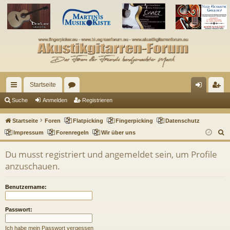
Startseite
ch
or
n
eg
Suche
Anmelden
Registrieren
ne
en
m
ist
Startseite
Foren
Flatpicking
Fingerpicking
Datenschutz
llz
el
rie
S
Impressum
Forenregeln
Wir über uns
u
ug
de
re
Du musst registriert und angemeldet sein, um Profile
c
riff
n
n
anzuschauen.
h
e
Benutzername:
Passwort:
Ich habe mein Passwort vergessen