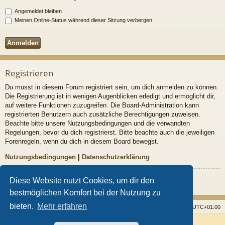
Angemeldet bleiben
Meinen Online-Status während dieser Sitzung verbergen
Registrieren
Du musst in diesem Forum registriert sein, um dich anmelden zu können.
Die Registrierung ist in wenigen Augenblicken erledigt und ermöglicht dir,
auf weitere Funktionen zuzugreifen. Die Board-Administration kann
registrierten Benutzern auch zusätzliche Berechtigungen zuweisen.
Beachte bitte unsere Nutzungsbedingungen und die verwandten
Regelungen, bevor du dich registrierst. Bitte beachte auch die jeweiligen
Forenregeln, wenn du dich in diesem Board bewegst.
Nutzungsbedingungen
|
Datenschutzerklärung
Registrieren
Diese Website nutzt Cookies, um dir den
bestmöglichen Komfort bei der Nutzung zu
bieten.
Mehr erfahren
Startseite
Foren
Alle Cookies löschen
Alle Zeiten sind
UTC+01:00
Powered by
phpBB
® Forum Software © phpBB Limited