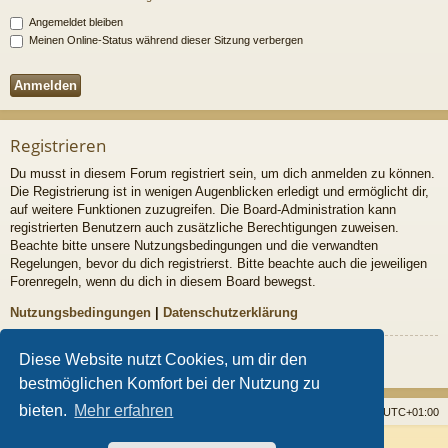
Angemeldet bleiben
Meinen Online-Status während dieser Sitzung verbergen
Registrieren
Du musst in diesem Forum registriert sein, um dich anmelden zu können.
Die Registrierung ist in wenigen Augenblicken erledigt und ermöglicht dir,
auf weitere Funktionen zuzugreifen. Die Board-Administration kann
registrierten Benutzern auch zusätzliche Berechtigungen zuweisen.
Beachte bitte unsere Nutzungsbedingungen und die verwandten
Regelungen, bevor du dich registrierst. Bitte beachte auch die jeweiligen
Forenregeln, wenn du dich in diesem Board bewegst.
Nutzungsbedingungen
|
Datenschutzerklärung
Registrieren
Diese Website nutzt Cookies, um dir den
bestmöglichen Komfort bei der Nutzung zu
bieten.
Mehr erfahren
Startseite
Foren
Alle Cookies löschen
Alle Zeiten sind
UTC+01:00
Powered by
phpBB
® Forum Software © phpBB Limited