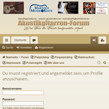
Startseite
ch
or
n
eg
Suche
Anmelden
Registrieren
ne
en
m
ist
Startseite
Foren
Flatpicking
Fingerpicking
Datenschutz
llz
el
rie
S
Impressum
Forenregeln
Wir über uns
u
ug
de
re
Du musst registriert und angemeldet sein, um Profile
c
riff
n
n
anzuschauen.
h
e
Benutzername:
Passwort:
Ich habe mein Passwort vergessen