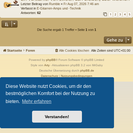
Letzter Beitrag von
Rumble
«
Fr Aug 07, 2026 7:46 am
Verfasst in
E-Gitarren-Amps und -Technik
Antworten:
62
1
2
3
4
5
Die Suche ergab 1 Treffer • Seite
1
von
1
Gehe zu
Startseite
Foren
Alle Cookies löschen
Alle Zeiten sind
UTC+01:00
Powered by
phpBB
® Forum Software © phpBB Limited
Style von
Arty
- Aktualisieren phpBB 3.2 von MrGaby
Deutsche Übersetzung durch
phpBB.de
Datenschutz
|
Nutzungsbedingungen
Diese Website nutzt Cookies, um dir den
bestmöglichen Komfort bei der Nutzung zu
bieten.
Mehr erfahren
Verstanden!