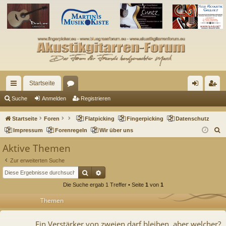
Startseite
ch
or
n
eg
Suche
Anmelden
Registrieren
ne
en
m
ist
Startseite
Foren
Flatpicking
Fingerpicking
Datenschutz
llz
el
rie
S
Impressum
Forenregeln
Wir über uns
u
ug
de
re
Aktive Themen
c
riff
n
n
Zur erweiterten Suche
h
Suche
Erweiterte Suche
e
Die Suche ergab 1 Treffer • Seite
1
von
1
Themen
Ein Verstärker von zweien darf bleiben, aber welcher?