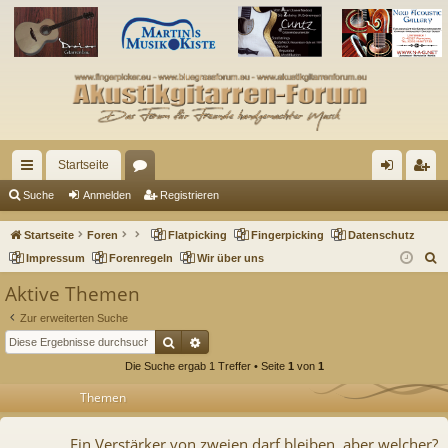
Startseite
ch
or
n
eg
Suche
Anmelden
Registrieren
ne
en
m
ist
Startseite
Foren
Flatpicking
Fingerpicking
Datenschutz
llz
el
rie
S
Impressum
Forenregeln
Wir über uns
u
ug
de
re
Aktive Themen
c
riff
n
n
Zur erweiterten Suche
h
Suche
Erweiterte Suche
e
Die Suche ergab 1 Treffer • Seite
1
von
1
Themen
Ein Verstärker von zweien darf bleiben, aber welcher?