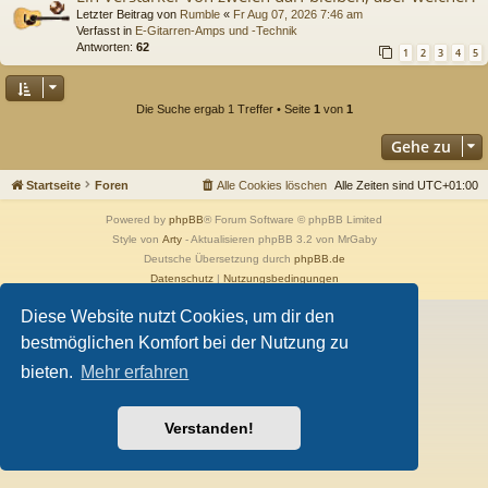
Letzter Beitrag von
Rumble
«
Fr Aug 07, 2026 7:46 am
Verfasst in
E-Gitarren-Amps und -Technik
Antworten:
62
1
2
3
4
5
Die Suche ergab 1 Treffer • Seite
1
von
1
Gehe zu
Startseite
Foren
Alle Cookies löschen
Alle Zeiten sind
UTC+01:00
Powered by
phpBB
® Forum Software © phpBB Limited
Style von
Arty
- Aktualisieren phpBB 3.2 von MrGaby
Deutsche Übersetzung durch
phpBB.de
Datenschutz
|
Nutzungsbedingungen
Diese Website nutzt Cookies, um dir den
bestmöglichen Komfort bei der Nutzung zu
bieten.
Mehr erfahren
Verstanden!