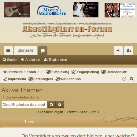
Startseite
ch
or
n
eg
Suche
Anmelden
Registrieren
ne
en
m
ist
Startseite
Foren
Flatpicking
Fingerpicking
Datenschutz
llz
el
rie
S
Impressum
Forenregeln
Wir über uns
u
ug
de
re
Aktive Themen
c
riff
n
n
Zur erweiterten Suche
h
Suche
Erweiterte Suche
e
Die Suche ergab 1 Treffer • Seite
1
von
1
Themen
Ein Verstärker von zweien darf bleiben, aber welcher?