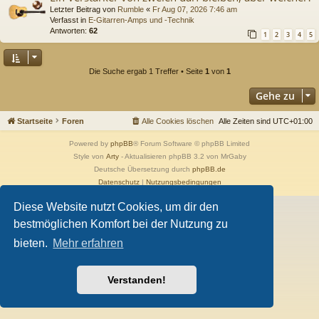
Letzter Beitrag von
Rumble
«
Fr Aug 07, 2026 7:46 am
Verfasst in
E-Gitarren-Amps und -Technik
Antworten:
62
1
2
3
4
5
Die Suche ergab 1 Treffer • Seite
1
von
1
Gehe zu
Startseite
Foren
Alle Cookies löschen
Alle Zeiten sind
UTC+01:00
Powered by
phpBB
® Forum Software © phpBB Limited
Style von
Arty
- Aktualisieren phpBB 3.2 von MrGaby
Deutsche Übersetzung durch
phpBB.de
Datenschutz
|
Nutzungsbedingungen
Diese Website nutzt Cookies, um dir den
bestmöglichen Komfort bei der Nutzung zu
bieten.
Mehr erfahren
Verstanden!