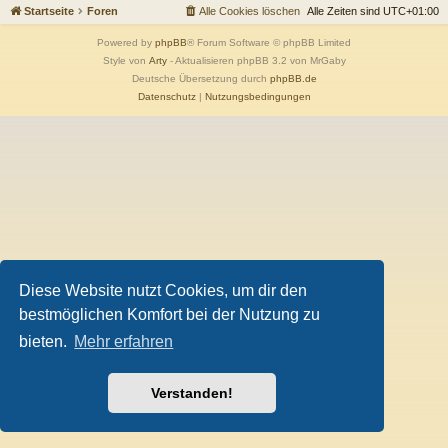
Startseite
Foren
Alle Cookies löschen
Alle Zeiten sind
UTC+01:00
Powered by
phpBB
® Forum Software © phpBB Limited
Style von
Arty
- Aktualisieren phpBB 3.2 von MrGaby
Deutsche Übersetzung durch
phpBB.de
Datenschutz
|
Nutzungsbedingungen
Diese Website nutzt Cookies, um dir den
bestmöglichen Komfort bei der Nutzung zu
bieten.
Mehr erfahren
Verstanden!