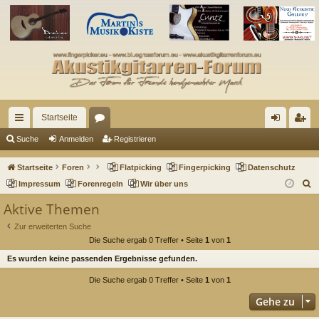
Startseite
ch
or
n
eg
Suche
Anmelden
Registrieren
ne
en
m
ist
Startseite
Foren
Flatpicking
Fingerpicking
Datenschutz
llz
el
rie
S
Impressum
Forenregeln
Wir über uns
u
ug
de
re
Aktive Themen
c
riff
n
n
Zur erweiterten Suche
h
Die Suche ergab 0 Treffer • Seite
1
von
1
e
Es wurden keine passenden Ergebnisse gefunden.
Die Suche ergab 0 Treffer • Seite
1
von
1
Gehe zu