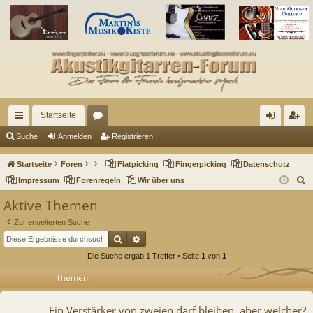
Startseite
ch
or
n
eg
Suche
Anmelden
Registrieren
ne
en
m
ist
Startseite
Foren
Flatpicking
Fingerpicking
Datenschutz
llz
el
rie
S
Impressum
Forenregeln
Wir über uns
u
ug
de
re
Aktive Themen
c
riff
n
n
Zur erweiterten Suche
h
Suche
Erweiterte Suche
e
Die Suche ergab 1 Treffer • Seite
1
von
1
Themen
Ein Verstärker von zweien darf bleiben, aber welcher?