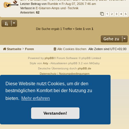
Letzter Beitrag von
Rumble
«
Fr Aug 07, 2026 7:46 am
Verfasst in
E-Gitarren-Amps und -Technik
Antworten:
62
1
2
3
4
5
Die Suche ergab 1 Treffer • Seite
1
von
1
Gehe zu
Startseite
Foren
Alle Cookies löschen
Alle Zeiten sind
UTC+01:00
Powered by
phpBB
® Forum Software © phpBB Limited
Style von
Arty
- Aktualisieren phpBB 3.2 von MrGaby
Deutsche Übersetzung durch
phpBB.de
Datenschutz
|
Nutzungsbedingungen
Diese Website nutzt Cookies, um dir den
bestmöglichen Komfort bei der Nutzung zu
bieten.
Mehr erfahren
Verstanden!