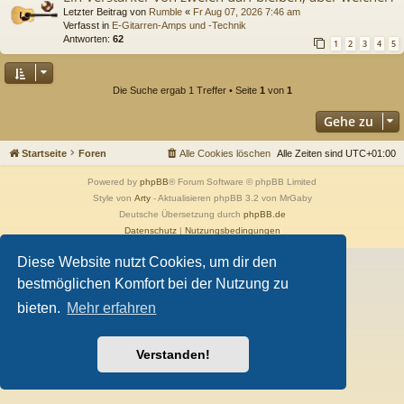
Letzter Beitrag von
Rumble
«
Fr Aug 07, 2026 7:46 am
Verfasst in
E-Gitarren-Amps und -Technik
Antworten:
62
1
2
3
4
5
Die Suche ergab 1 Treffer • Seite
1
von
1
Gehe zu
Startseite
Foren
Alle Cookies löschen
Alle Zeiten sind
UTC+01:00
Powered by
phpBB
® Forum Software © phpBB Limited
Style von
Arty
- Aktualisieren phpBB 3.2 von MrGaby
Deutsche Übersetzung durch
phpBB.de
Datenschutz
|
Nutzungsbedingungen
Diese Website nutzt Cookies, um dir den
bestmöglichen Komfort bei der Nutzung zu
bieten.
Mehr erfahren
Verstanden!