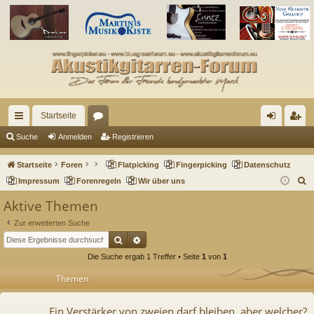
Startseite
ch
or
n
eg
Suche
Anmelden
Registrieren
ne
en
m
ist
Startseite
Foren
Flatpicking
Fingerpicking
Datenschutz
llz
el
rie
S
Impressum
Forenregeln
Wir über uns
u
ug
de
re
Aktive Themen
c
riff
n
n
Zur erweiterten Suche
h
Suche
Erweiterte Suche
e
Die Suche ergab 1 Treffer • Seite
1
von
1
Themen
Ein Verstärker von zweien darf bleiben, aber welcher?