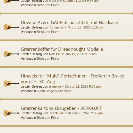
Letzter Beitrag von
chalkie
«
So Jun 21, 2026 9:57 am
Verfasst in
Biete von Privat
Dowina Acero GACE-ds aus 2022, mit Hardcase
Letzter Beitrag von
Tommyfan
«
Mi Jun 17, 2026 5:18 pm
Verfasst in
Biete von Privat
Gitarrenkoffer für Dreadnought Modelle
Letzter Beitrag von
RolfD
«
Sa Jun 13, 2026 9:39 am
Verfasst in
Biete von Privat
Hinweis für "Multi"-Forist*Innen - Treffen in Brakel
vom 27.-30. Aug
Letzter Beitrag von
jayminor
«
Do Jun 11, 2026 8:33 pm
Verfasst in
Open Stage & Sessions
Gitarrenkartons abzugeben - VERKAUFT
Letzter Beitrag von
JazzDude
«
Mi Jun 10, 2026 2:39 pm
Verfasst in
Biete von Privat