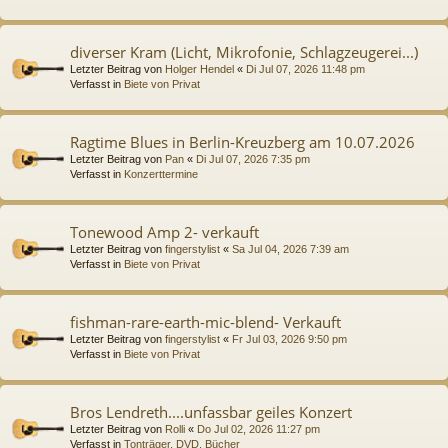
diverser Kram (Licht, Mikrofonie, Schlagzeugerei...)
Letzter Beitrag von
Holger Hendel
«
Di Jul 07, 2026 11:48 pm
Verfasst in
Biete von Privat
Ragtime Blues in Berlin-Kreuzberg am 10.07.2026
Letzter Beitrag von
Pan
«
Di Jul 07, 2026 7:35 pm
Verfasst in
Konzerttermine
Tonewood Amp 2- verkauft
Letzter Beitrag von
fingerstylist
«
Sa Jul 04, 2026 7:39 am
Verfasst in
Biete von Privat
fishman-rare-earth-mic-blend- Verkauft
Letzter Beitrag von
fingerstylist
«
Fr Jul 03, 2026 9:50 pm
Verfasst in
Biete von Privat
Bros Lendreth....unfassbar geiles Konzert
Letzter Beitrag von
Rolli
«
Do Jul 02, 2026 11:27 pm
Verfasst in
Tonträger, DVD, Bücher