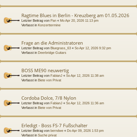
Ragtime Blues in Berlin - Kreuzberg am 01.05.2026
Letzter Beitrag von
Pan
«
Mo Apr 20, 2026 11:13 pm
Verfasst in
Konzerttermine
Frage an die Administratoren
Letzter Beitrag von
Bluegrass_63
«
So Apr 12, 2026 9:32 pm
Verfasst in
Deerbridge Guitars
BOSS ME90 neuwertig
Letzter Beitrag von
FabianJ
«
So Apr 12, 2026 11:38 am
Verfasst in
Biete von Privat
Cordoba Dolce, 7/8 Nylon
Letzter Beitrag von
FabianJ
«
So Apr 12, 2026 11:36 am
Verfasst in
Biete von Privat
Erledigt - Boss FS-7 Fußschalter
Letzter Beitrag von
berndwe
«
Do Apr 09, 2026 1:53 pm
Verfasst in
Suche privat