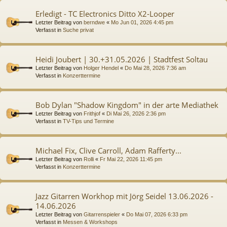
Erledigt - TC Electronics Ditto X2-Looper
Letzter Beitrag von
berndwe
«
Mo Jun 01, 2026 4:45 pm
Verfasst in
Suche privat
Heidi Joubert | 30.+31.05.2026 | Stadtfest Soltau
Letzter Beitrag von
Holger Hendel
«
Do Mai 28, 2026 7:36 am
Verfasst in
Konzerttermine
Bob Dylan "Shadow Kingdom" in der arte Mediathek
Letzter Beitrag von
Frithjof
«
Di Mai 26, 2026 2:36 pm
Verfasst in
TV-Tips und Termine
Michael Fix, Clive Carroll, Adam Rafferty...
Letzter Beitrag von
Rolli
«
Fr Mai 22, 2026 11:45 pm
Verfasst in
Konzerttermine
Jazz Gitarren Workhop mit Jörg Seidel 13.06.2026 -
14.06.2026
Letzter Beitrag von
Gitarrenspieler
«
Do Mai 07, 2026 6:33 pm
Verfasst in
Messen & Workshops