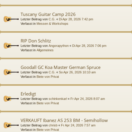
Tuscany Guitar Camp 2026
Letzter Beitrag von
C.G.
«
Di Apr 28, 2026 7:42 pm
Verfasst in
Messen & Workshops
RIP Don Schlitz
Letzter Beitrag von
Angorapython
«
Di Apr 28, 2026 7:06 pm
Verfasst in
Allgemeines
Goodall GC Koa Master German Spruce
Letzter Beitrag von
C.G.
«
So Apr 26, 2026 10:10 am
Verfasst in
Biete von Privat
Erledigt
Letzter Beitrag von
schinkenkarl
«
Fr Apr 24, 2026 8:07 am
Verfasst in
Biete von Privat
VERKAUFT Ibanez AS 253 BM - Semihollow
Letzter Beitrag von
chrisb
«
Fr Apr 24, 2026 7:57 am
Verfasst in
Biete von Privat