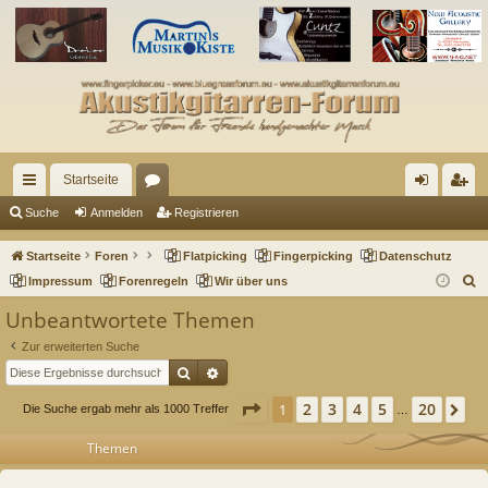
Startseite
ch
or
n
eg
Suche
Anmelden
Registrieren
ne
en
m
ist
Startseite
Foren
Flatpicking
Fingerpicking
Datenschutz
llz
el
rie
S
Impressum
Forenregeln
Wir über uns
u
ug
de
re
Unbeantwortete Themen
c
riff
n
n
Zur erweiterten Suche
h
Suche
Erweiterte Suche
e
Seite
1
von
20
2
3
4
5
20
1
Nä
Die Suche ergab mehr als 1000 Treffer
…
Themen