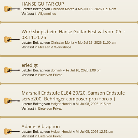
HANSE GUITAR CUP
Letzter Beitrag von
Christian Moritz
«
Mo Jul 13, 2026 11:14 am
Verfasst in
Allgemeines
Workshops beim Hanse Guitar Festival vom 05. -
08.11.2026
Letzter Beitrag von
Christian Moritz
«
Mo Jul 13, 2026 11:00 am
Verfasst in
Messen & Workshops
erledigt
Letzter Beitrag von
dominik
«
Fr Jul 10, 2026 1:09 pm
Verfasst in
Biete von Privat
Marshall Endstufe EL84 20/20, Samson Endstufe
servo200, Behringer composer pro (+pro xl)
Letzter Beitrag von
Holger Hendel
«
Mi Jul 08, 2026 1:15 pm
Verfasst in
Biete von Privat
Adams Vibraphon
Letzter Beitrag von
Holger Hendel
«
Mi Jul 08, 2026 12:51 pm
Verfasst in
Biete von Privat