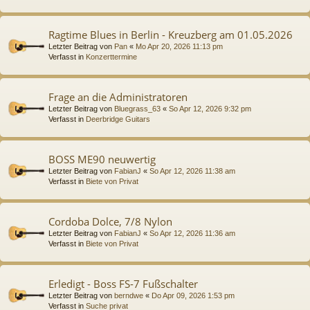
Ragtime Blues in Berlin - Kreuzberg am 01.05.2026
Letzter Beitrag von
Pan
«
Mo Apr 20, 2026 11:13 pm
Verfasst in
Konzerttermine
Frage an die Administratoren
Letzter Beitrag von
Bluegrass_63
«
So Apr 12, 2026 9:32 pm
Verfasst in
Deerbridge Guitars
BOSS ME90 neuwertig
Letzter Beitrag von
FabianJ
«
So Apr 12, 2026 11:38 am
Verfasst in
Biete von Privat
Cordoba Dolce, 7/8 Nylon
Letzter Beitrag von
FabianJ
«
So Apr 12, 2026 11:36 am
Verfasst in
Biete von Privat
Erledigt - Boss FS-7 Fußschalter
Letzter Beitrag von
berndwe
«
Do Apr 09, 2026 1:53 pm
Verfasst in
Suche privat