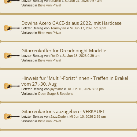
Letzter Beitrag von
chalkie
«
So Jun 21, 2026 9:57 am
Verfasst in
Biete von Privat
Dowina Acero GACE-ds aus 2022, mit Hardcase
Letzter Beitrag von
Tommyfan
«
Mi Jun 17, 2026 5:18 pm
Verfasst in
Biete von Privat
Gitarrenkoffer für Dreadnought Modelle
Letzter Beitrag von
RolfD
«
Sa Jun 13, 2026 9:39 am
Verfasst in
Biete von Privat
Hinweis für "Multi"-Forist*Innen - Treffen in Brakel
vom 27.-30. Aug
Letzter Beitrag von
jayminor
«
Do Jun 11, 2026 8:33 pm
Verfasst in
Open Stage & Sessions
Gitarrenkartons abzugeben - VERKAUFT
Letzter Beitrag von
JazzDude
«
Mi Jun 10, 2026 2:39 pm
Verfasst in
Biete von Privat