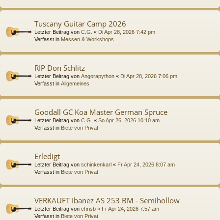
Tuscany Guitar Camp 2026
Letzter Beitrag von
C.G.
«
Di Apr 28, 2026 7:42 pm
Verfasst in
Messen & Workshops
RIP Don Schlitz
Letzter Beitrag von
Angorapython
«
Di Apr 28, 2026 7:06 pm
Verfasst in
Allgemeines
Goodall GC Koa Master German Spruce
Letzter Beitrag von
C.G.
«
So Apr 26, 2026 10:10 am
Verfasst in
Biete von Privat
Erledigt
Letzter Beitrag von
schinkenkarl
«
Fr Apr 24, 2026 8:07 am
Verfasst in
Biete von Privat
VERKAUFT Ibanez AS 253 BM - Semihollow
Letzter Beitrag von
chrisb
«
Fr Apr 24, 2026 7:57 am
Verfasst in
Biete von Privat