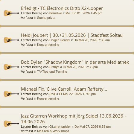
Erledigt - TC Electronics Ditto X2-Looper
Letzter Beitrag von
berndwe
«
Mo Jun 01, 2026 4:45 pm
Verfasst in
Suche privat
Heidi Joubert | 30.+31.05.2026 | Stadtfest Soltau
Letzter Beitrag von
Holger Hendel
«
Do Mai 28, 2026 7:36 am
Verfasst in
Konzerttermine
Bob Dylan "Shadow Kingdom" in der arte Mediathek
Letzter Beitrag von
Frithjof
«
Di Mai 26, 2026 2:36 pm
Verfasst in
TV-Tips und Termine
Michael Fix, Clive Carroll, Adam Rafferty...
Letzter Beitrag von
Rolli
«
Fr Mai 22, 2026 11:45 pm
Verfasst in
Konzerttermine
Jazz Gitarren Workhop mit Jörg Seidel 13.06.2026 -
14.06.2026
Letzter Beitrag von
Gitarrenspieler
«
Do Mai 07, 2026 6:33 pm
Verfasst in
Messen & Workshops