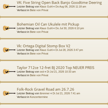
VK: Five String Open Back Banjo Goodtime Deering
Letzter Beitrag von
Klaus Guhl
«
Do Aug 06, 2026 11:18 am
Verfasst in
Biete von Privat
Bohemian Oil Can Ukulele mit Pickup
Letzter Beitrag von
Klaus Guhl
«
Do Jul 30, 2026 6:10 pm
Verfasst in
Biete von Privat
Vk: Ortega Digital Stomp Box V2
Letzter Beitrag von
Klaus Guhl
«
Di Jul 28, 2026 3:47 pm
Verfasst in
Biete von Privat
Taylor 712ce 12-fret BJ 2020 Top NEUER PREIS
Letzter Beitrag von
osti
«
Di Jul 21, 2026 10:33 am
Verfasst in
Biete von Privat
Folk-Rock Gravel Road am 26.7.26
Letzter Beitrag von
tbrenner
«
Di Jul 21, 2026 7:41 am
Verfasst in
Konzerttermine