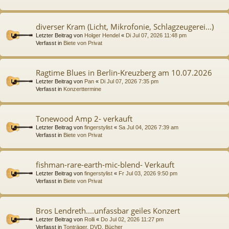
diverser Kram (Licht, Mikrofonie, Schlagzeugerei...)
Letzter Beitrag von
Holger Hendel
«
Di Jul 07, 2026 11:48 pm
Verfasst in
Biete von Privat
Ragtime Blues in Berlin-Kreuzberg am 10.07.2026
Letzter Beitrag von
Pan
«
Di Jul 07, 2026 7:35 pm
Verfasst in
Konzerttermine
Tonewood Amp 2- verkauft
Letzter Beitrag von
fingerstylist
«
Sa Jul 04, 2026 7:39 am
Verfasst in
Biete von Privat
fishman-rare-earth-mic-blend- Verkauft
Letzter Beitrag von
fingerstylist
«
Fr Jul 03, 2026 9:50 pm
Verfasst in
Biete von Privat
Bros Lendreth....unfassbar geiles Konzert
Letzter Beitrag von
Rolli
«
Do Jul 02, 2026 11:27 pm
Verfasst in
Tonträger, DVD, Bücher