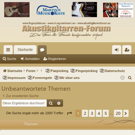
Startseite
ch
or
n
eg
Suche
Anmelden
Registrieren
ne
en
m
ist
Startseite
Foren
Flatpicking
Fingerpicking
Datenschutz
llz
el
rie
S
Impressum
Forenregeln
Wir über uns
u
ug
de
re
Unbeantwortete Themen
c
riff
n
n
Zur erweiterten Suche
h
Suche
Erweiterte Suche
e
Seite
1
von
20
2
3
4
5
20
1
Nä
Die Suche ergab mehr als 1000 Treffer
…
Themen