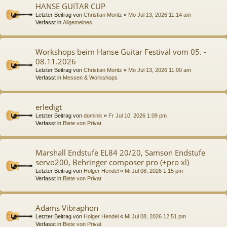
HANSE GUITAR CUP
Letzter Beitrag von
Christian Moritz
«
Mo Jul 13, 2026 11:14 am
Verfasst in
Allgemeines
Workshops beim Hanse Guitar Festival vom 05. -
08.11.2026
Letzter Beitrag von
Christian Moritz
«
Mo Jul 13, 2026 11:00 am
Verfasst in
Messen & Workshops
erledigt
Letzter Beitrag von
dominik
«
Fr Jul 10, 2026 1:09 pm
Verfasst in
Biete von Privat
Marshall Endstufe EL84 20/20, Samson Endstufe
servo200, Behringer composer pro (+pro xl)
Letzter Beitrag von
Holger Hendel
«
Mi Jul 08, 2026 1:15 pm
Verfasst in
Biete von Privat
Adams Vibraphon
Letzter Beitrag von
Holger Hendel
«
Mi Jul 08, 2026 12:51 pm
Verfasst in
Biete von Privat