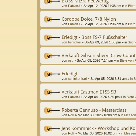
BOSS ME90 neuwertig
von
FabianJ
»
So Apr 12, 2026 11:38 am
» in
Biete
Cordoba Dolce, 7/8 Nylon
von
FabianJ
»
So Apr 12, 2026 11:36 am
» in
Biete
Erledigt - Boss FS-7 Fußschalter
von
berndwe
»
Do Apr 09, 2026 1:53 pm
» in
Suche
Verkauft Gibson Sheryl Crow Coun
von
osti
»
So Apr 05, 2026 7:14 pm
» in
Biete von P
Erledigt
von
schinkenkarl
»
So Apr 05, 2026 6:31 am
» in
B
Verkauft Eastman E1SS SB
von
FabianJ
»
Sa Apr 04, 2026 4:30 pm
» in
Biete 
Roberta Gennuso - Masterclass
von
Rolli
»
Mo Mär 30, 2026 10:08 pm
» in
Messen
Jens Kommnick - Workshop und Ko
von
Rolli
»
Mo Mär 30, 2026 10:02 pm
» in
Messen