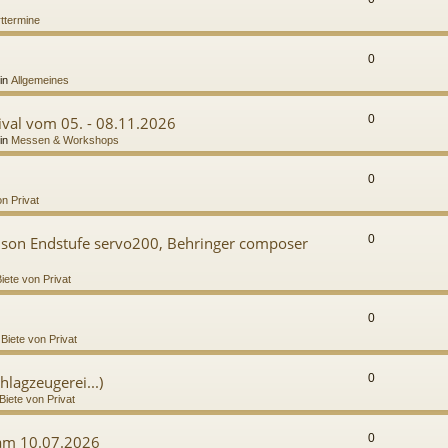
ttermine
0
in
Allgemeines
0
val vom 05. - 08.11.2026
in
Messen & Workshops
0
on Privat
0
mson Endstufe servo200, Behringer composer
iete von Privat
0
n
Biete von Privat
0
hlagzeugerei...)
Biete von Privat
0
 am 10.07.2026