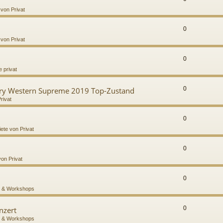
 von Privat
0
 von Privat
0
 privat
0
try Western Supreme 2019 Top-Zustand
rivat
0
iete von Privat
0
von Privat
0
 & Workshops
0
nzert
 & Workshops