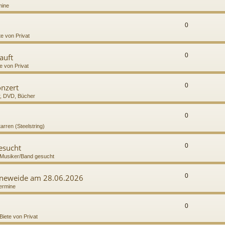
mine
0
te von Privat
0
auft
e von Privat
0
onzert
r, DVD, Bücher
0
tarren (Steelstring)
0
gesucht
Musiker/Band gesucht
0
höneweide am 28.06.2026
ermine
0
Biete von Privat