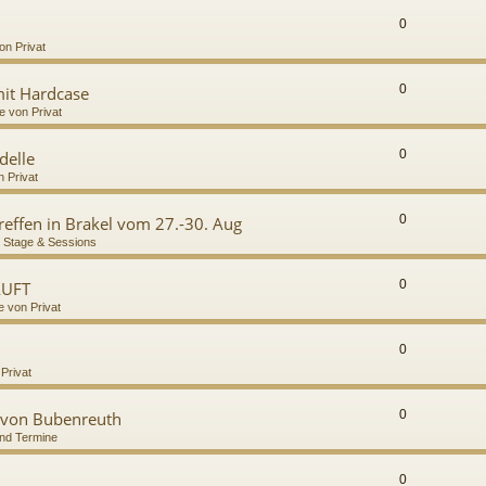
0
on Privat
0
it Hardcase
e von Privat
0
delle
n Privat
0
Treffen in Brakel vom 27.-30. Aug
 Stage & Sessions
0
AUFT
e von Privat
0
 Privat
0
 von Bubenreuth
nd Termine
0