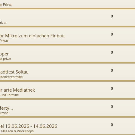
n Privat
0
rivat
0
or Mikro zum einfachen Einbau
Privat
0
ooper
e privat
0
adtfest Soltau
n
Konzerttermine
0
r arte Mediathek
 und Termine
0
erty...
ermine
0
del 13.06.2026 - 14.06.2026
n
Messen & Workshops