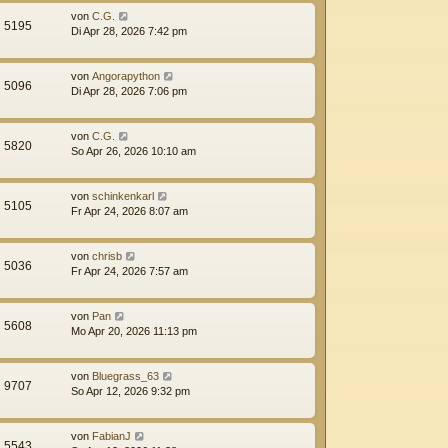
von
C.G.
5195
Di Apr 28, 2026 7:42 pm
von
Angorapython
5096
Di Apr 28, 2026 7:06 pm
von
C.G.
5820
So Apr 26, 2026 10:10 am
von
schinkenkarl
5105
Fr Apr 24, 2026 8:07 am
von
chrisb
5036
Fr Apr 24, 2026 7:57 am
von
Pan
5608
Mo Apr 20, 2026 11:13 pm
von
Bluegrass_63
9707
So Apr 12, 2026 9:32 pm
von
FabianJ
5543