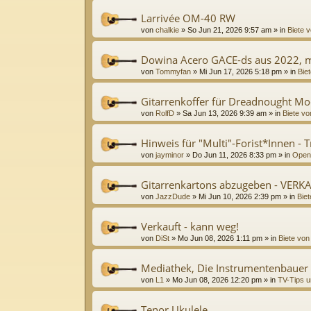
Larrivée OM-40 RW
von
chalkie
»
So Jun 21, 2026 9:57 am
» in
Biete v
Dowina Acero GACE-ds aus 2022, m
von
Tommyfan
»
Mi Jun 17, 2026 5:18 pm
» in
Biet
Gitarrenkoffer für Dreadnought Mo
von
RolfD
»
Sa Jun 13, 2026 9:39 am
» in
Biete vo
Hinweis für "Multi"-Forist*Innen - 
von
jayminor
»
Do Jun 11, 2026 8:33 pm
» in
Open
Gitarrenkartons abzugeben - VERK
von
JazzDude
»
Mi Jun 10, 2026 2:39 pm
» in
Biet
Verkauft - kann weg!
von
DiSt
»
Mo Jun 08, 2026 1:11 pm
» in
Biete von
Mediathek, Die Instrumentenbauer
von
L1
»
Mo Jun 08, 2026 12:20 pm
» in
TV-Tips u
Tenor Ukulele