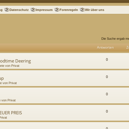
ng
Datenschutz
Impressum
Forenregeln
Wir über uns
Die Suche ergab me
Antworten
Z
0
oodtime Deering
iete von Privat
0
up
te von Privat
0
e von Privat
0
NEUER PREIS
Privat
0