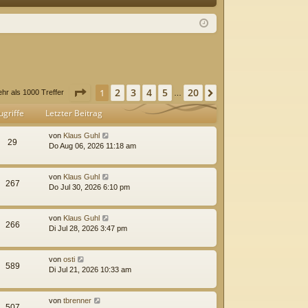
Q
m
ist
el
rie
de
re
n
n
Seite
1
von
20
2
3
4
5
20
1
Nächste
hr als 1000 Treffer
…
ugriffe
Letzter Beitrag
von
Klaus Guhl
29
Do Aug 06, 2026 11:18 am
von
Klaus Guhl
267
Do Jul 30, 2026 6:10 pm
von
Klaus Guhl
266
Di Jul 28, 2026 3:47 pm
von
osti
589
Di Jul 21, 2026 10:33 am
von
tbrenner
507