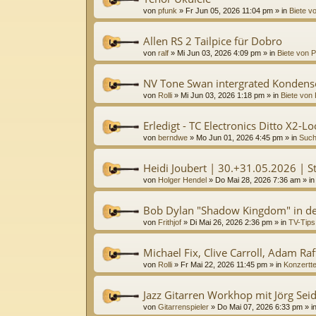
von
pfunk
»
Fr Jun 05, 2026 11:04 pm
» in
Biete vo
Allen RS 2 Tailpice für Dobro
von
ralf
»
Mi Jun 03, 2026 4:09 pm
» in
Biete von P
NV Tone Swan intergrated Kondens
von
Rolli
»
Mi Jun 03, 2026 1:18 pm
» in
Biete von 
Erledigt - TC Electronics Ditto X2-L
von
berndwe
»
Mo Jun 01, 2026 4:45 pm
» in
Such
Heidi Joubert | 30.+31.05.2026 | St
von
Holger Hendel
»
Do Mai 28, 2026 7:36 am
» i
Bob Dylan "Shadow Kingdom" in de
von
Frithjof
»
Di Mai 26, 2026 2:36 pm
» in
TV-Tips
Michael Fix, Clive Carroll, Adam Raff
von
Rolli
»
Fr Mai 22, 2026 11:45 pm
» in
Konzertt
Jazz Gitarren Workhop mit Jörg Sei
von
Gitarrenspieler
»
Do Mai 07, 2026 6:33 pm
» i