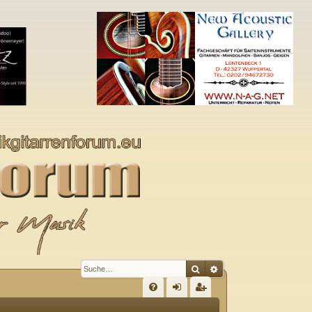
Suche
Erweiterte Suche
S
FA
n
eg