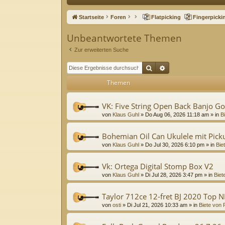
ne
Startseite
Foren
Flatpicking
Fingerpicki
llz
Unbeantwortete Themen
ug
Zur erweiterten Suche
riff
Suche
Erweiterte Suche
Themen
VK: Five String Open Back Banjo G
von
Klaus Guhl
»
Do Aug 06, 2026 11:18 am
» in
B
Bohemian Oil Can Ukulele mit Pick
von
Klaus Guhl
»
Do Jul 30, 2026 6:10 pm
» in
Bie
Vk: Ortega Digital Stomp Box V2
von
Klaus Guhl
»
Di Jul 28, 2026 3:47 pm
» in
Biet
Taylor 712ce 12-fret BJ 2020 Top 
von
osti
»
Di Jul 21, 2026 10:33 am
» in
Biete von 