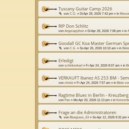
Tuscany Guitar Camp 2026
von
C.G.
»
Di Apr 28, 2026 7:42 pm
» in
Messe
RIP Don Schlitz
von
Angorapython
»
Di Apr 28, 2026 7:06 pm
» in
Goodall GC Koa Master German Sp
von
C.G.
»
So Apr 26, 2026 10:10 am
» in
Biet
Erledigt
von
schinkenkarl
»
Fr Apr 24, 2026 8:07 am
» in
Bi
VERKAUFT Ibanez AS 253 BM - Sem
von
chrisb
»
Fr Apr 24, 2026 7:57 am
» in
Biete vo
Ragtime Blues in Berlin - Kreuzber
von
Pan
»
Mo Apr 20, 2026 11:13 pm
» in
Konzertt
Frage an die Administratoren
von
Bluegrass_63
»
So Apr 12, 2026 9:32 pm
»