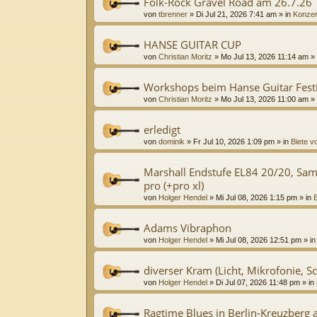
Folk-Rock Gravel Road am 26.7.26
von
tbrenner
»
Di Jul 21, 2026 7:41 am
» in
Konzer
HANSE GUITAR CUP
von
Christian Moritz
»
Mo Jul 13, 2026 11:14 am
» 
Workshops beim Hanse Guitar Festi
von
Christian Moritz
»
Mo Jul 13, 2026 11:00 am
» 
erledigt
von
dominik
»
Fr Jul 10, 2026 1:09 pm
» in
Biete v
Marshall Endstufe EL84 20/20, Sa
pro (+pro xl)
von
Holger Hendel
»
Mi Jul 08, 2026 1:15 pm
» in
B
Adams Vibraphon
von
Holger Hendel
»
Mi Jul 08, 2026 12:51 pm
» i
diverser Kram (Licht, Mikrofonie, Sc
von
Holger Hendel
»
Di Jul 07, 2026 11:48 pm
» in
Ragtime Blues in Berlin-Kreuzberg