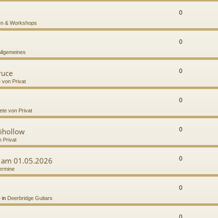
0
n & Workshops
0
Allgemeines
0
ruce
e von Privat
0
ete von Privat
0
ihollow
n Privat
0
g am 01.05.2026
ermine
0
 in
Deerbridge Guitars
0