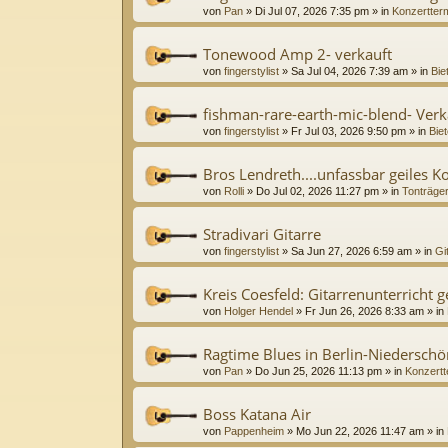
von
Pan
»
Di Jul 07, 2026 7:35 pm
» in
Konzertter
Tonewood Amp 2- verkauft
von
fingerstylist
»
Sa Jul 04, 2026 7:39 am
» in
Bie
fishman-rare-earth-mic-blend- Verk
von
fingerstylist
»
Fr Jul 03, 2026 9:50 pm
» in
Biet
Bros Lendreth....unfassbar geiles K
von
Rolli
»
Do Jul 02, 2026 11:27 pm
» in
Tonträge
Stradivari Gitarre
von
fingerstylist
»
Sa Jun 27, 2026 6:59 am
» in
Gi
Kreis Coesfeld: Gitarrenunterricht 
von
Holger Hendel
»
Fr Jun 26, 2026 8:33 am
» in
Ragtime Blues in Berlin-Niedersc
von
Pan
»
Do Jun 25, 2026 11:13 pm
» in
Konzertt
Boss Katana Air
von
Pappenheim
»
Mo Jun 22, 2026 11:47 am
» in