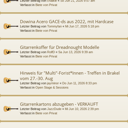
Letzter Beitrag von
chalkie
«
So Jun 21, 2026 9:57 am
Verfasst in
Biete von Privat
Dowina Acero GACE-ds aus 2022, mit Hardcase
Letzter Beitrag von
Tommyfan
«
Mi Jun 17, 2026 5:18 pm
Verfasst in
Biete von Privat
Gitarrenkoffer für Dreadnought Modelle
Letzter Beitrag von
RolfD
«
Sa Jun 13, 2026 9:39 am
Verfasst in
Biete von Privat
Hinweis für "Multi"-Forist*Innen - Treffen in Brakel
vom 27.-30. Aug
Letzter Beitrag von
jayminor
«
Do Jun 11, 2026 8:33 pm
Verfasst in
Open Stage & Sessions
Gitarrenkartons abzugeben - VERKAUFT
Letzter Beitrag von
JazzDude
«
Mi Jun 10, 2026 2:39 pm
Verfasst in
Biete von Privat