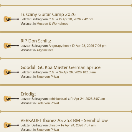
Tuscany Guitar Camp 2026
Letzter Beitrag von
C.G.
«
Di Apr 28, 2026 7:42 pm
Verfasst in
Messen & Workshops
RIP Don Schlitz
Letzter Beitrag von
Angorapython
«
Di Apr 28, 2026 7:06 pm
Verfasst in
Allgemeines
Goodall GC Koa Master German Spruce
Letzter Beitrag von
C.G.
«
So Apr 26, 2026 10:10 am
Verfasst in
Biete von Privat
Erledigt
Letzter Beitrag von
schinkenkarl
«
Fr Apr 24, 2026 8:07 am
Verfasst in
Biete von Privat
VERKAUFT Ibanez AS 253 BM - Semihollow
Letzter Beitrag von
chrisb
«
Fr Apr 24, 2026 7:57 am
Verfasst in
Biete von Privat