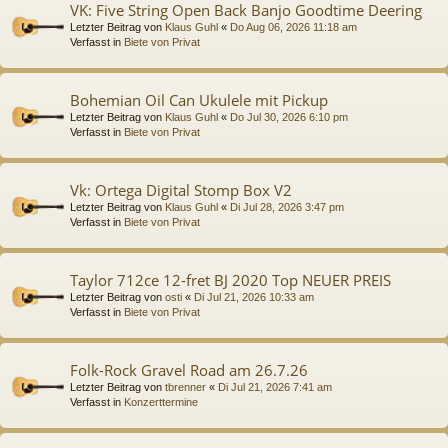
VK: Five String Open Back Banjo Goodtime Deering
Letzter Beitrag von
Klaus Guhl
«
Do Aug 06, 2026 11:18 am
Verfasst in
Biete von Privat
Bohemian Oil Can Ukulele mit Pickup
Letzter Beitrag von
Klaus Guhl
«
Do Jul 30, 2026 6:10 pm
Verfasst in
Biete von Privat
Vk: Ortega Digital Stomp Box V2
Letzter Beitrag von
Klaus Guhl
«
Di Jul 28, 2026 3:47 pm
Verfasst in
Biete von Privat
Taylor 712ce 12-fret BJ 2020 Top NEUER PREIS
Letzter Beitrag von
osti
«
Di Jul 21, 2026 10:33 am
Verfasst in
Biete von Privat
Folk-Rock Gravel Road am 26.7.26
Letzter Beitrag von
tbrenner
«
Di Jul 21, 2026 7:41 am
Verfasst in
Konzerttermine