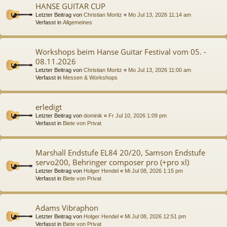
HANSE GUITAR CUP
Letzter Beitrag von
Christian Moritz
«
Mo Jul 13, 2026 11:14 am
Verfasst in
Allgemeines
Workshops beim Hanse Guitar Festival vom 05. -
08.11.2026
Letzter Beitrag von
Christian Moritz
«
Mo Jul 13, 2026 11:00 am
Verfasst in
Messen & Workshops
erledigt
Letzter Beitrag von
dominik
«
Fr Jul 10, 2026 1:09 pm
Verfasst in
Biete von Privat
Marshall Endstufe EL84 20/20, Samson Endstufe
servo200, Behringer composer pro (+pro xl)
Letzter Beitrag von
Holger Hendel
«
Mi Jul 08, 2026 1:15 pm
Verfasst in
Biete von Privat
Adams Vibraphon
Letzter Beitrag von
Holger Hendel
«
Mi Jul 08, 2026 12:51 pm
Verfasst in
Biete von Privat