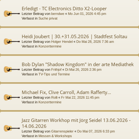
Erledigt - TC Electronics Ditto X2-Looper
Letzter Beitrag von
berndwe
«
Mo Jun 01, 2026 4:45 pm
Verfasst in
Suche privat
Heidi Joubert | 30.+31.05.2026 | Stadtfest Soltau
Letzter Beitrag von
Holger Hendel
«
Do Mai 28, 2026 7:36 am
Verfasst in
Konzerttermine
Bob Dylan "Shadow Kingdom" in der arte Mediathek
Letzter Beitrag von
Frithjof
«
Di Mai 26, 2026 2:36 pm
Verfasst in
TV-Tips und Termine
Michael Fix, Clive Carroll, Adam Rafferty...
Letzter Beitrag von
Rolli
«
Fr Mai 22, 2026 11:45 pm
Verfasst in
Konzerttermine
Jazz Gitarren Workhop mit Jörg Seidel 13.06.2026 -
14.06.2026
Letzter Beitrag von
Gitarrenspieler
«
Do Mai 07, 2026 6:33 pm
Verfasst in
Messen & Workshops