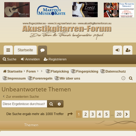
Startseite
ch
or
n
eg
Suche
Anmelden
Registrieren
ne
en
m
ist
Startseite
Foren
Flatpicking
Fingerpicking
Datenschutz
llz
el
rie
S
Impressum
Forenregeln
Wir über uns
u
ug
de
re
Unbeantwortete Themen
c
riff
n
n
Zur erweiterten Suche
h
Suche
Erweiterte Suche
e
Seite
1
von
20
2
3
4
5
20
1
Nä
Die Suche ergab mehr als 1000 Treffer
…
Themen