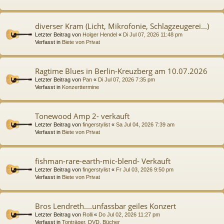
diverser Kram (Licht, Mikrofonie, Schlagzeugerei...)
Letzter Beitrag von
Holger Hendel
«
Di Jul 07, 2026 11:48 pm
Verfasst in
Biete von Privat
Ragtime Blues in Berlin-Kreuzberg am 10.07.2026
Letzter Beitrag von
Pan
«
Di Jul 07, 2026 7:35 pm
Verfasst in
Konzerttermine
Tonewood Amp 2- verkauft
Letzter Beitrag von
fingerstylist
«
Sa Jul 04, 2026 7:39 am
Verfasst in
Biete von Privat
fishman-rare-earth-mic-blend- Verkauft
Letzter Beitrag von
fingerstylist
«
Fr Jul 03, 2026 9:50 pm
Verfasst in
Biete von Privat
Bros Lendreth....unfassbar geiles Konzert
Letzter Beitrag von
Rolli
«
Do Jul 02, 2026 11:27 pm
Verfasst in
Tonträger, DVD, Bücher