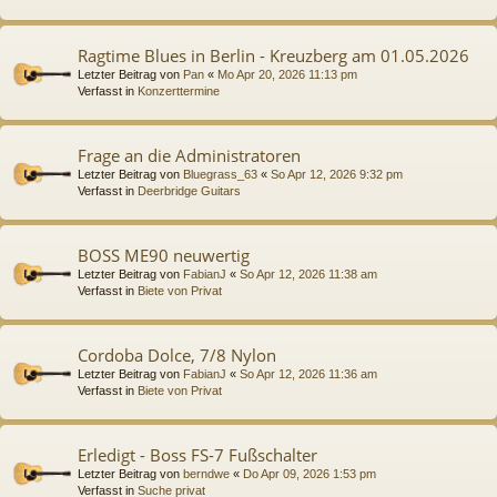
Ragtime Blues in Berlin - Kreuzberg am 01.05.2026
Letzter Beitrag von
Pan
«
Mo Apr 20, 2026 11:13 pm
Verfasst in
Konzerttermine
Frage an die Administratoren
Letzter Beitrag von
Bluegrass_63
«
So Apr 12, 2026 9:32 pm
Verfasst in
Deerbridge Guitars
BOSS ME90 neuwertig
Letzter Beitrag von
FabianJ
«
So Apr 12, 2026 11:38 am
Verfasst in
Biete von Privat
Cordoba Dolce, 7/8 Nylon
Letzter Beitrag von
FabianJ
«
So Apr 12, 2026 11:36 am
Verfasst in
Biete von Privat
Erledigt - Boss FS-7 Fußschalter
Letzter Beitrag von
berndwe
«
Do Apr 09, 2026 1:53 pm
Verfasst in
Suche privat