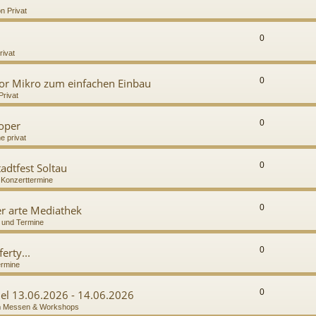
n Privat
0
rivat
0
or Mikro zum einfachen Einbau
Privat
0
ooper
e privat
0
adtfest Soltau
n
Konzerttermine
0
r arte Mediathek
 und Termine
0
erty...
ermine
0
del 13.06.2026 - 14.06.2026
n
Messen & Workshops