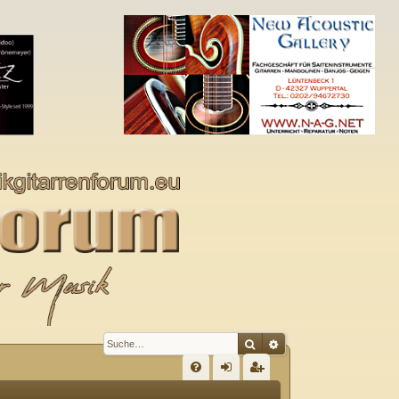
Suche
Erweiterte Suche
S
FA
n
eg