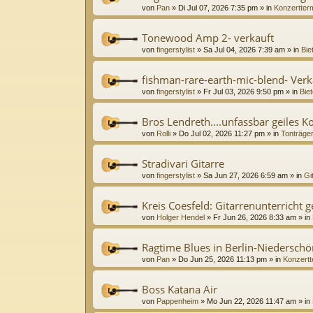
von
Pan
»
Di Jul 07, 2026 7:35 pm
» in
Konzertter
Tonewood Amp 2- verkauft
von
fingerstylist
»
Sa Jul 04, 2026 7:39 am
» in
Bie
fishman-rare-earth-mic-blend- Verk
von
fingerstylist
»
Fr Jul 03, 2026 9:50 pm
» in
Biet
Bros Lendreth....unfassbar geiles K
von
Rolli
»
Do Jul 02, 2026 11:27 pm
» in
Tonträge
Stradivari Gitarre
von
fingerstylist
»
Sa Jun 27, 2026 6:59 am
» in
Gi
Kreis Coesfeld: Gitarrenunterricht 
von
Holger Hendel
»
Fr Jun 26, 2026 8:33 am
» in
Ragtime Blues in Berlin-Niedersc
von
Pan
»
Do Jun 25, 2026 11:13 pm
» in
Konzertt
Boss Katana Air
von
Pappenheim
»
Mo Jun 22, 2026 11:47 am
» in