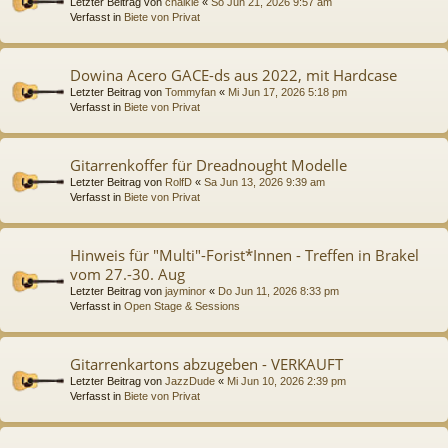
Letzter Beitrag von
chalkie
«
So Jun 21, 2026 9:57 am
Verfasst in
Biete von Privat
Dowina Acero GACE-ds aus 2022, mit Hardcase
Letzter Beitrag von
Tommyfan
«
Mi Jun 17, 2026 5:18 pm
Verfasst in
Biete von Privat
Gitarrenkoffer für Dreadnought Modelle
Letzter Beitrag von
RolfD
«
Sa Jun 13, 2026 9:39 am
Verfasst in
Biete von Privat
Hinweis für "Multi"-Forist*Innen - Treffen in Brakel
vom 27.-30. Aug
Letzter Beitrag von
jayminor
«
Do Jun 11, 2026 8:33 pm
Verfasst in
Open Stage & Sessions
Gitarrenkartons abzugeben - VERKAUFT
Letzter Beitrag von
JazzDude
«
Mi Jun 10, 2026 2:39 pm
Verfasst in
Biete von Privat