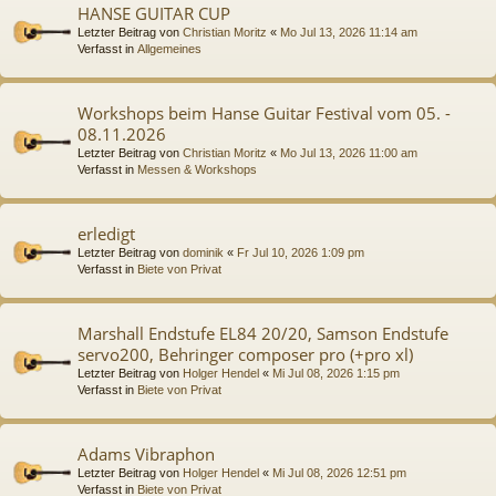
HANSE GUITAR CUP
Letzter Beitrag von
Christian Moritz
«
Mo Jul 13, 2026 11:14 am
Verfasst in
Allgemeines
Workshops beim Hanse Guitar Festival vom 05. -
08.11.2026
Letzter Beitrag von
Christian Moritz
«
Mo Jul 13, 2026 11:00 am
Verfasst in
Messen & Workshops
erledigt
Letzter Beitrag von
dominik
«
Fr Jul 10, 2026 1:09 pm
Verfasst in
Biete von Privat
Marshall Endstufe EL84 20/20, Samson Endstufe
servo200, Behringer composer pro (+pro xl)
Letzter Beitrag von
Holger Hendel
«
Mi Jul 08, 2026 1:15 pm
Verfasst in
Biete von Privat
Adams Vibraphon
Letzter Beitrag von
Holger Hendel
«
Mi Jul 08, 2026 12:51 pm
Verfasst in
Biete von Privat