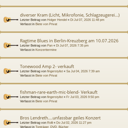
diverser Kram (Licht, Mikrofonie, Schlagzeugerei...)
Letzter Beitrag von
Holger Hendel
«
Di Jul 07, 2026 11:48 pm
Verfasst in
Biete von Privat
Ragtime Blues in Berlin-Kreuzberg am 10.07.2026
Letzter Beitrag von
Pan
«
Di Jul 07, 2026 7:35 pm
Verfasst in
Konzerttermine
Tonewood Amp 2- verkauft
Letzter Beitrag von
fingerstylist
«
Sa Jul 04, 2026 7:39 am
Verfasst in
Biete von Privat
fishman-rare-earth-mic-blend- Verkauft
Letzter Beitrag von
fingerstylist
«
Fr Jul 03, 2026 9:50 pm
Verfasst in
Biete von Privat
Bros Lendreth....unfassbar geiles Konzert
Letzter Beitrag von
Rolli
«
Do Jul 02, 2026 11:27 pm
Verfasst in
Tonträger, DVD, Bücher