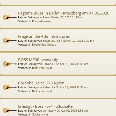
Ragtime Blues in Berlin - Kreuzberg am 01.05.2026
Letzter Beitrag von
Pan
«
Mo Apr 20, 2026 11:13 pm
Verfasst in
Konzerttermine
Frage an die Administratoren
Letzter Beitrag von
Bluegrass_63
«
So Apr 12, 2026 9:32 pm
Verfasst in
Deerbridge Guitars
BOSS ME90 neuwertig
Letzter Beitrag von
FabianJ
«
So Apr 12, 2026 11:38 am
Verfasst in
Biete von Privat
Cordoba Dolce, 7/8 Nylon
Letzter Beitrag von
FabianJ
«
So Apr 12, 2026 11:36 am
Verfasst in
Biete von Privat
Erledigt - Boss FS-7 Fußschalter
Letzter Beitrag von
berndwe
«
Do Apr 09, 2026 1:53 pm
Verfasst in
Suche privat