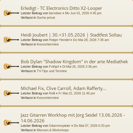
Erledigt - TC Electronics Ditto X2-Looper
Letzter Beitrag von
berndwe
«
Mo Jun 01, 2026 4:45 pm
Verfasst in
Suche privat
Heidi Joubert | 30.+31.05.2026 | Stadtfest Soltau
Letzter Beitrag von
Holger Hendel
«
Do Mai 28, 2026 7:36 am
Verfasst in
Konzerttermine
Bob Dylan "Shadow Kingdom" in der arte Mediathek
Letzter Beitrag von
Frithjof
«
Di Mai 26, 2026 2:36 pm
Verfasst in
TV-Tips und Termine
Michael Fix, Clive Carroll, Adam Rafferty...
Letzter Beitrag von
Rolli
«
Fr Mai 22, 2026 11:45 pm
Verfasst in
Konzerttermine
Jazz Gitarren Workhop mit Jörg Seidel 13.06.2026 -
14.06.2026
Letzter Beitrag von
Gitarrenspieler
«
Do Mai 07, 2026 6:33 pm
Verfasst in
Messen & Workshops