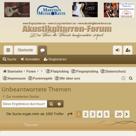
Startseite
ch
or
n
eg
Suche
Anmelden
Registrieren
ne
en
m
ist
Startseite
Foren
Flatpicking
Fingerpicking
Datenschutz
llz
el
rie
S
Impressum
Forenregeln
Wir über uns
u
ug
de
re
Unbeantwortete Themen
c
riff
n
n
Zur erweiterten Suche
h
Suche
Erweiterte Suche
e
Seite
1
von
20
2
3
4
5
20
1
Nä
Die Suche ergab mehr als 1000 Treffer
…
Themen