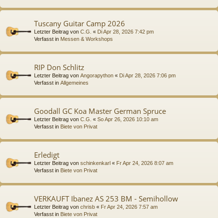
Tuscany Guitar Camp 2026
Letzter Beitrag von
C.G.
«
Di Apr 28, 2026 7:42 pm
Verfasst in
Messen & Workshops
RIP Don Schlitz
Letzter Beitrag von
Angorapython
«
Di Apr 28, 2026 7:06 pm
Verfasst in
Allgemeines
Goodall GC Koa Master German Spruce
Letzter Beitrag von
C.G.
«
So Apr 26, 2026 10:10 am
Verfasst in
Biete von Privat
Erledigt
Letzter Beitrag von
schinkenkarl
«
Fr Apr 24, 2026 8:07 am
Verfasst in
Biete von Privat
VERKAUFT Ibanez AS 253 BM - Semihollow
Letzter Beitrag von
chrisb
«
Fr Apr 24, 2026 7:57 am
Verfasst in
Biete von Privat