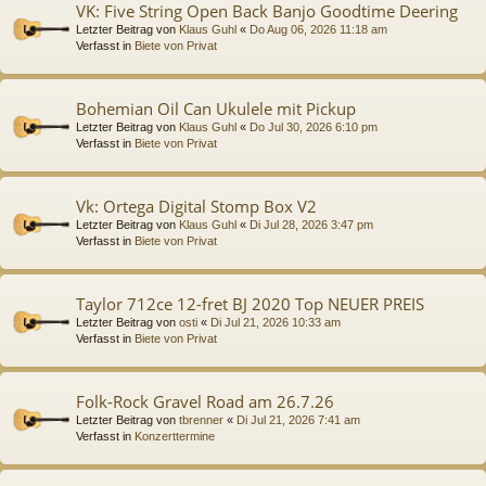
VK: Five String Open Back Banjo Goodtime Deering
Letzter Beitrag von
Klaus Guhl
«
Do Aug 06, 2026 11:18 am
Verfasst in
Biete von Privat
Bohemian Oil Can Ukulele mit Pickup
Letzter Beitrag von
Klaus Guhl
«
Do Jul 30, 2026 6:10 pm
Verfasst in
Biete von Privat
Vk: Ortega Digital Stomp Box V2
Letzter Beitrag von
Klaus Guhl
«
Di Jul 28, 2026 3:47 pm
Verfasst in
Biete von Privat
Taylor 712ce 12-fret BJ 2020 Top NEUER PREIS
Letzter Beitrag von
osti
«
Di Jul 21, 2026 10:33 am
Verfasst in
Biete von Privat
Folk-Rock Gravel Road am 26.7.26
Letzter Beitrag von
tbrenner
«
Di Jul 21, 2026 7:41 am
Verfasst in
Konzerttermine