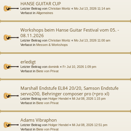
HANSE GUITAR CUP
Letzter Beitrag von
Christian Moritz
«
Mo Jul 13, 2026 11:14 am
Verfasst in
Allgemeines
Workshops beim Hanse Guitar Festival vom 05. -
08.11.2026
Letzter Beitrag von
Christian Moritz
«
Mo Jul 13, 2026 11:00 am
Verfasst in
Messen & Workshops
erledigt
Letzter Beitrag von
dominik
«
Fr Jul 10, 2026 1:09 pm
Verfasst in
Biete von Privat
Marshall Endstufe EL84 20/20, Samson Endstufe
servo200, Behringer composer pro (+pro xl)
Letzter Beitrag von
Holger Hendel
«
Mi Jul 08, 2026 1:15 pm
Verfasst in
Biete von Privat
Adams Vibraphon
Letzter Beitrag von
Holger Hendel
«
Mi Jul 08, 2026 12:51 pm
Verfasst in
Biete von Privat