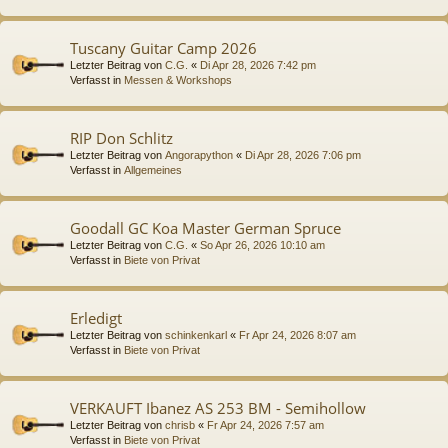
Tuscany Guitar Camp 2026
Letzter Beitrag von
C.G.
«
Di Apr 28, 2026 7:42 pm
Verfasst in
Messen & Workshops
RIP Don Schlitz
Letzter Beitrag von
Angorapython
«
Di Apr 28, 2026 7:06 pm
Verfasst in
Allgemeines
Goodall GC Koa Master German Spruce
Letzter Beitrag von
C.G.
«
So Apr 26, 2026 10:10 am
Verfasst in
Biete von Privat
Erledigt
Letzter Beitrag von
schinkenkarl
«
Fr Apr 24, 2026 8:07 am
Verfasst in
Biete von Privat
VERKAUFT Ibanez AS 253 BM - Semihollow
Letzter Beitrag von
chrisb
«
Fr Apr 24, 2026 7:57 am
Verfasst in
Biete von Privat