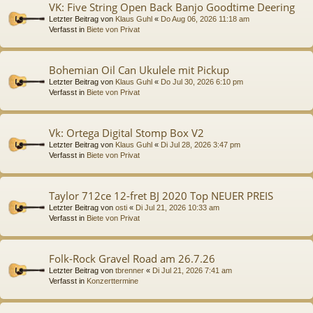
VK: Five String Open Back Banjo Goodtime Deering
Letzter Beitrag von
Klaus Guhl
«
Do Aug 06, 2026 11:18 am
Verfasst in
Biete von Privat
Bohemian Oil Can Ukulele mit Pickup
Letzter Beitrag von
Klaus Guhl
«
Do Jul 30, 2026 6:10 pm
Verfasst in
Biete von Privat
Vk: Ortega Digital Stomp Box V2
Letzter Beitrag von
Klaus Guhl
«
Di Jul 28, 2026 3:47 pm
Verfasst in
Biete von Privat
Taylor 712ce 12-fret BJ 2020 Top NEUER PREIS
Letzter Beitrag von
osti
«
Di Jul 21, 2026 10:33 am
Verfasst in
Biete von Privat
Folk-Rock Gravel Road am 26.7.26
Letzter Beitrag von
tbrenner
«
Di Jul 21, 2026 7:41 am
Verfasst in
Konzerttermine