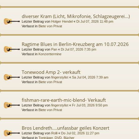
diverser Kram (Licht, Mikrofonie, Schlagzeugerei...)
Letzter Beitrag von
Holger Hendel
«
Di Jul 07, 2026 11:48 pm
Verfasst in
Biete von Privat
Ragtime Blues in Berlin-Kreuzberg am 10.07.2026
Letzter Beitrag von
Pan
«
Di Jul 07, 2026 7:35 pm
Verfasst in
Konzerttermine
Tonewood Amp 2- verkauft
Letzter Beitrag von
fingerstylist
«
Sa Jul 04, 2026 7:39 am
Verfasst in
Biete von Privat
fishman-rare-earth-mic-blend- Verkauft
Letzter Beitrag von
fingerstylist
«
Fr Jul 03, 2026 9:50 pm
Verfasst in
Biete von Privat
Bros Lendreth....unfassbar geiles Konzert
Letzter Beitrag von
Rolli
«
Do Jul 02, 2026 11:27 pm
Verfasst in
Tonträger, DVD, Bücher