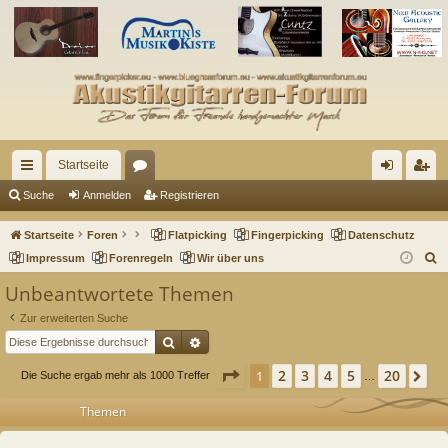
Startseite
ch
or
n
eg
Suche
Anmelden
Registrieren
ne
en
m
ist
Startseite
Foren
Flatpicking
Fingerpicking
Datenschutz
llz
el
rie
S
Impressum
Forenregeln
Wir über uns
u
ug
de
re
Unbeantwortete Themen
c
riff
n
n
Zur erweiterten Suche
h
Suche
Erweiterte Suche
e
Seite
1
von
20
2
3
4
5
20
1
Nä
Die Suche ergab mehr als 1000 Treffer
…
Themen