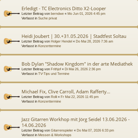
Erledigt - TC Electronics Ditto X2-Looper
Letzter Beitrag von
berndwe
«
Mo Jun 01, 2026 4:45 pm
Verfasst in
Suche privat
Heidi Joubert | 30.+31.05.2026 | Stadtfest Soltau
Letzter Beitrag von
Holger Hendel
«
Do Mai 28, 2026 7:36 am
Verfasst in
Konzerttermine
Bob Dylan "Shadow Kingdom" in der arte Mediathek
Letzter Beitrag von
Frithjof
«
Di Mai 26, 2026 2:36 pm
Verfasst in
TV-Tips und Termine
Michael Fix, Clive Carroll, Adam Rafferty...
Letzter Beitrag von
Rolli
«
Fr Mai 22, 2026 11:45 pm
Verfasst in
Konzerttermine
Jazz Gitarren Workhop mit Jörg Seidel 13.06.2026 -
14.06.2026
Letzter Beitrag von
Gitarrenspieler
«
Do Mai 07, 2026 6:33 pm
Verfasst in
Messen & Workshops