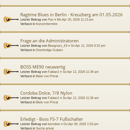
Ragtime Blues in Berlin - Kreuzberg am 01.05.2026
Letzter Beitrag von
Pan
«
Mo Apr 20, 2026 11:13 pm
Verfasst in
Konzerttermine
Frage an die Administratoren
Letzter Beitrag von
Bluegrass_63
«
So Apr 12, 2026 9:32 pm
Verfasst in
Deerbridge Guitars
BOSS ME90 neuwertig
Letzter Beitrag von
FabianJ
«
So Apr 12, 2026 11:38 am
Verfasst in
Biete von Privat
Cordoba Dolce, 7/8 Nylon
Letzter Beitrag von
FabianJ
«
So Apr 12, 2026 11:36 am
Verfasst in
Biete von Privat
Erledigt - Boss FS-7 Fußschalter
Letzter Beitrag von
berndwe
«
Do Apr 09, 2026 1:53 pm
Verfasst in
Suche privat