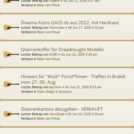
Letzter Beitrag von
chalkie
«
So Jun 21, 2026 9:57 am
Verfasst in
Biete von Privat
Dowina Acero GACE-ds aus 2022, mit Hardcase
Letzter Beitrag von
Tommyfan
«
Mi Jun 17, 2026 5:18 pm
Verfasst in
Biete von Privat
Gitarrenkoffer für Dreadnought Modelle
Letzter Beitrag von
RolfD
«
Sa Jun 13, 2026 9:39 am
Verfasst in
Biete von Privat
Hinweis für "Multi"-Forist*Innen - Treffen in Brakel
vom 27.-30. Aug
Letzter Beitrag von
jayminor
«
Do Jun 11, 2026 8:33 pm
Verfasst in
Open Stage & Sessions
Gitarrenkartons abzugeben - VERKAUFT
Letzter Beitrag von
JazzDude
«
Mi Jun 10, 2026 2:39 pm
Verfasst in
Biete von Privat