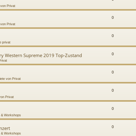
 von Privat
0
 von Privat
0
 privat
0
try Western Supreme 2019 Top-Zustand
rivat
0
iete von Privat
0
von Privat
0
 & Workshops
0
nzert
 & Workshops