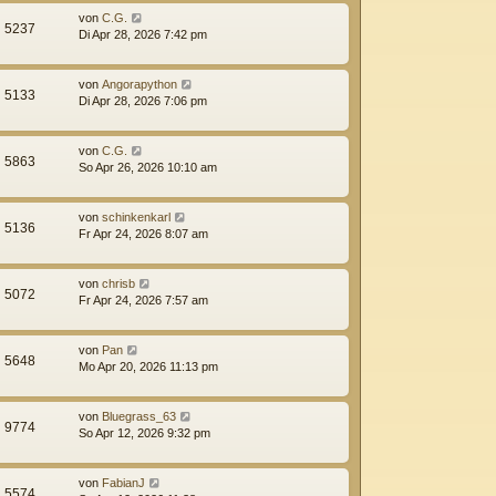
von
C.G.
5237
Di Apr 28, 2026 7:42 pm
von
Angorapython
5133
Di Apr 28, 2026 7:06 pm
von
C.G.
5863
So Apr 26, 2026 10:10 am
von
schinkenkarl
5136
Fr Apr 24, 2026 8:07 am
von
chrisb
5072
Fr Apr 24, 2026 7:57 am
von
Pan
5648
Mo Apr 20, 2026 11:13 pm
von
Bluegrass_63
9774
So Apr 12, 2026 9:32 pm
von
FabianJ
5574