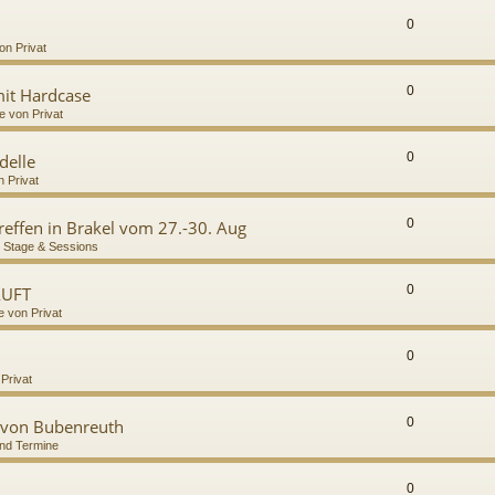
0
on Privat
0
it Hardcase
e von Privat
0
delle
n Privat
0
Treffen in Brakel vom 27.-30. Aug
 Stage & Sessions
0
AUFT
e von Privat
0
 Privat
0
 von Bubenreuth
nd Termine
0