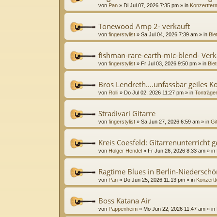
von
Pan
»
Di Jul 07, 2026 7:35 pm
» in
Konzertter
Tonewood Amp 2- verkauft
von
fingerstylist
»
Sa Jul 04, 2026 7:39 am
» in
Bie
fishman-rare-earth-mic-blend- Verk
von
fingerstylist
»
Fr Jul 03, 2026 9:50 pm
» in
Biet
Bros Lendreth....unfassbar geiles K
von
Rolli
»
Do Jul 02, 2026 11:27 pm
» in
Tonträge
Stradivari Gitarre
von
fingerstylist
»
Sa Jun 27, 2026 6:59 am
» in
Gi
Kreis Coesfeld: Gitarrenunterricht 
von
Holger Hendel
»
Fr Jun 26, 2026 8:33 am
» in
Ragtime Blues in Berlin-Niedersc
von
Pan
»
Do Jun 25, 2026 11:13 pm
» in
Konzertt
Boss Katana Air
von
Pappenheim
»
Mo Jun 22, 2026 11:47 am
» in