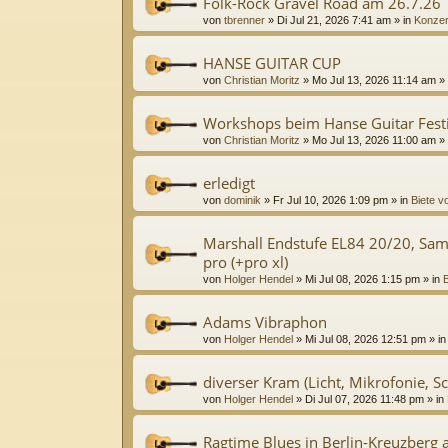
Folk-Rock Gravel Road am 26.7.26
von
tbrenner
»
Di Jul 21, 2026 7:41 am
» in
Konzer
HANSE GUITAR CUP
von
Christian Moritz
»
Mo Jul 13, 2026 11:14 am
» 
Workshops beim Hanse Guitar Festi
von
Christian Moritz
»
Mo Jul 13, 2026 11:00 am
» 
erledigt
von
dominik
»
Fr Jul 10, 2026 1:09 pm
» in
Biete v
Marshall Endstufe EL84 20/20, Sa
pro (+pro xl)
von
Holger Hendel
»
Mi Jul 08, 2026 1:15 pm
» in
B
Adams Vibraphon
von
Holger Hendel
»
Mi Jul 08, 2026 12:51 pm
» i
diverser Kram (Licht, Mikrofonie, Sc
von
Holger Hendel
»
Di Jul 07, 2026 11:48 pm
» in
Ragtime Blues in Berlin-Kreuzberg