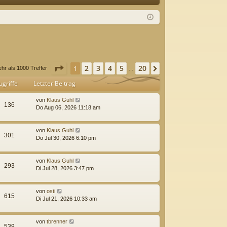
Q
m
ist
el
rie
de
re
n
n
Seite
1
von
20
2
3
4
5
20
1
Nächste
hr als 1000 Treffer
…
ugriffe
Letzter Beitrag
von
Klaus Guhl
136
Do Aug 06, 2026 11:18 am
von
Klaus Guhl
301
Do Jul 30, 2026 6:10 pm
von
Klaus Guhl
293
Di Jul 28, 2026 3:47 pm
von
osti
615
Di Jul 21, 2026 10:33 am
von
tbrenner
539