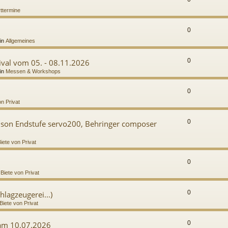
ttermine
0
in
Allgemeines
0
val vom 05. - 08.11.2026
in
Messen & Workshops
0
on Privat
0
mson Endstufe servo200, Behringer composer
iete von Privat
0
n
Biete von Privat
0
hlagzeugerei...)
Biete von Privat
0
 am 10.07.2026