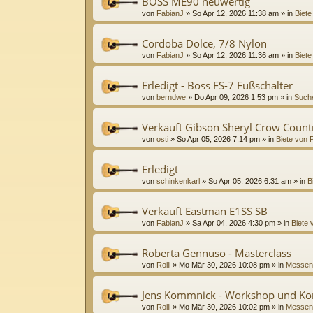
BOSS ME90 neuwertig
von
FabianJ
»
So Apr 12, 2026 11:38 am
» in
Biete
Cordoba Dolce, 7/8 Nylon
von
FabianJ
»
So Apr 12, 2026 11:36 am
» in
Biete
Erledigt - Boss FS-7 Fußschalter
von
berndwe
»
Do Apr 09, 2026 1:53 pm
» in
Suche
Verkauft Gibson Sheryl Crow Coun
von
osti
»
So Apr 05, 2026 7:14 pm
» in
Biete von P
Erledigt
von
schinkenkarl
»
So Apr 05, 2026 6:31 am
» in
B
Verkauft Eastman E1SS SB
von
FabianJ
»
Sa Apr 04, 2026 4:30 pm
» in
Biete 
Roberta Gennuso - Masterclass
von
Rolli
»
Mo Mär 30, 2026 10:08 pm
» in
Messen
Jens Kommnick - Workshop und Ko
von
Rolli
»
Mo Mär 30, 2026 10:02 pm
» in
Messen