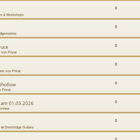
0
n & Workshops
0
Allgemeines
0
ruce
e von Privat
0
ete von Privat
0
ihollow
n Privat
0
g am 01.05.2026
ermine
0
 in
Deerbridge Guitars
0