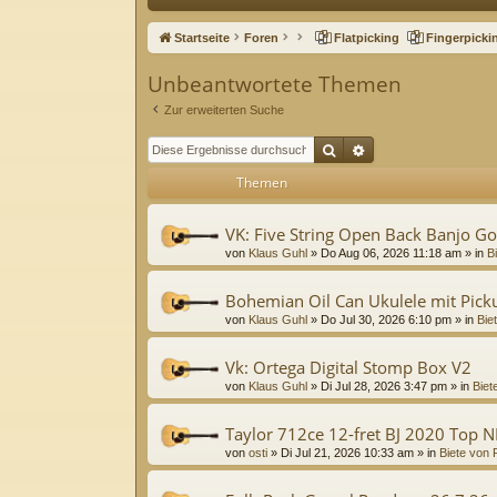
ne
Startseite
Foren
Flatpicking
Fingerpicki
llz
Unbeantwortete Themen
ug
Zur erweiterten Suche
riff
Suche
Erweiterte Suche
Themen
VK: Five String Open Back Banjo G
von
Klaus Guhl
»
Do Aug 06, 2026 11:18 am
» in
B
Bohemian Oil Can Ukulele mit Pick
von
Klaus Guhl
»
Do Jul 30, 2026 6:10 pm
» in
Bie
Vk: Ortega Digital Stomp Box V2
von
Klaus Guhl
»
Di Jul 28, 2026 3:47 pm
» in
Biet
Taylor 712ce 12-fret BJ 2020 Top 
von
osti
»
Di Jul 21, 2026 10:33 am
» in
Biete von 