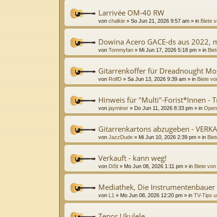
Larrivée OM-40 RW
von
chalkie
»
So Jun 21, 2026 9:57 am
» in
Biete v
Dowina Acero GACE-ds aus 2022, m
von
Tommyfan
»
Mi Jun 17, 2026 5:18 pm
» in
Biet
Gitarrenkoffer für Dreadnought Mo
von
RolfD
»
Sa Jun 13, 2026 9:39 am
» in
Biete vo
Hinweis für "Multi"-Forist*Innen - 
von
jayminor
»
Do Jun 11, 2026 8:33 pm
» in
Open
Gitarrenkartons abzugeben - VERK
von
JazzDude
»
Mi Jun 10, 2026 2:39 pm
» in
Biet
Verkauft - kann weg!
von
DiSt
»
Mo Jun 08, 2026 1:11 pm
» in
Biete von
Mediathek, Die Instrumentenbauer
von
L1
»
Mo Jun 08, 2026 12:20 pm
» in
TV-Tips u
Tenor Ukulele