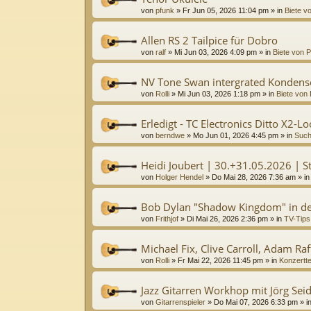
von
pfunk
»
Fr Jun 05, 2026 11:04 pm
» in
Biete vo
Allen RS 2 Tailpice für Dobro
von
ralf
»
Mi Jun 03, 2026 4:09 pm
» in
Biete von P
NV Tone Swan intergrated Kondens
von
Rolli
»
Mi Jun 03, 2026 1:18 pm
» in
Biete von 
Erledigt - TC Electronics Ditto X2-L
von
berndwe
»
Mo Jun 01, 2026 4:45 pm
» in
Such
Heidi Joubert | 30.+31.05.2026 | St
von
Holger Hendel
»
Do Mai 28, 2026 7:36 am
» i
Bob Dylan "Shadow Kingdom" in de
von
Frithjof
»
Di Mai 26, 2026 2:36 pm
» in
TV-Tips
Michael Fix, Clive Carroll, Adam Raff
von
Rolli
»
Fr Mai 22, 2026 11:45 pm
» in
Konzertt
Jazz Gitarren Workhop mit Jörg Sei
von
Gitarrenspieler
»
Do Mai 07, 2026 6:33 pm
» i