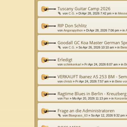
Tuscany Guitar Camp 2026
von
C.G.
»
Di Apr 28, 2026 7:42 pm
» in
Messe
RIP Don Schlitz
von
Angorapython
»
Di Apr 28, 2026 7:06 pm
» in
Goodall GC Koa Master German Sp
von
C.G.
»
So Apr 26, 2026 10:10 am
» in
Biet
Erledigt
von
schinkenkarl
»
Fr Apr 24, 2026 8:07 am
» in
Bi
VERKAUFT Ibanez AS 253 BM - Sem
von
chrisb
»
Fr Apr 24, 2026 7:57 am
» in
Biete vo
Ragtime Blues in Berlin - Kreuzber
von
Pan
»
Mo Apr 20, 2026 11:13 pm
» in
Konzertt
Frage an die Administratoren
von
Bluegrass_63
»
So Apr 12, 2026 9:32 pm
»