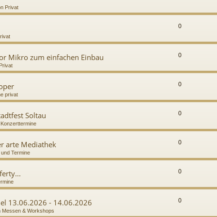
n Privat
0
rivat
0
or Mikro zum einfachen Einbau
Privat
0
ooper
e privat
0
adtfest Soltau
n
Konzerttermine
0
r arte Mediathek
 und Termine
0
erty...
ermine
0
del 13.06.2026 - 14.06.2026
n
Messen & Workshops