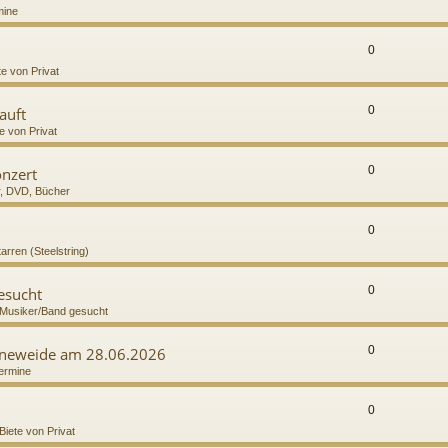
mine
0
te von Privat
0
auft
e von Privat
0
onzert
r, DVD, Bücher
0
tarren (Steelstring)
0
gesucht
Musiker/Band gesucht
0
höneweide am 28.06.2026
ermine
0
Biete von Privat