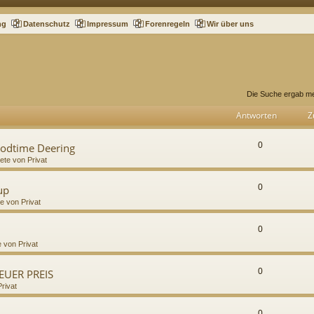
ng
Datenschutz
Impressum
Forenregeln
Wir über uns
Die Suche ergab me
Antworten
Z
0
oodtime Deering
iete von Privat
0
up
te von Privat
0
e von Privat
0
NEUER PREIS
Privat
0