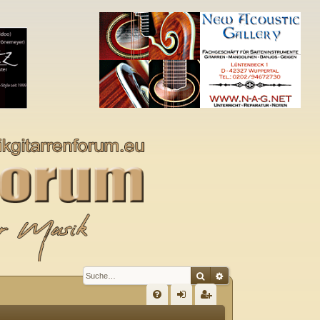
Suche
Erweiterte Suche
S
FA
n
eg