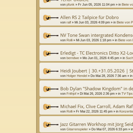
von
pfunk
»
Fr Jun 05, 2026 11:04 pm
» in
Biete vo
Allen RS 2 Tailpice für Dobro
von
ralf
»
Mi Jun 03, 2026 4:09 pm
» in
Biete von P
NV Tone Swan intergrated Kondens
von
Rolli
»
Mi Jun 03, 2026 1:18 pm
» in
Biete von 
Erledigt - TC Electronics Ditto X2-L
von
berndwe
»
Mo Jun 01, 2026 4:45 pm
» in
Such
Heidi Joubert | 30.+31.05.2026 | St
von
Holger Hendel
»
Do Mai 28, 2026 7:36 am
» i
Bob Dylan "Shadow Kingdom" in de
von
Frithjof
»
Di Mai 26, 2026 2:36 pm
» in
TV-Tips
Michael Fix, Clive Carroll, Adam Raff
von
Rolli
»
Fr Mai 22, 2026 11:45 pm
» in
Konzertt
Jazz Gitarren Workhop mit Jörg Sei
von
Gitarrenspieler
»
Do Mai 07, 2026 6:33 pm
» i