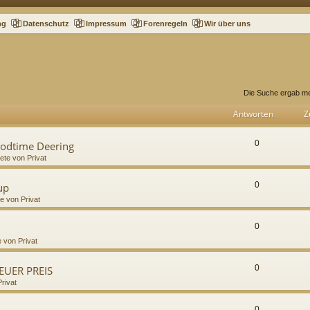
ng
Datenschutz
Impressum
Forenregeln
Wir über uns
Die Suche ergab me
Antworten
Z
0
oodtime Deering
iete von Privat
0
up
te von Privat
0
e von Privat
0
NEUER PREIS
Privat
0