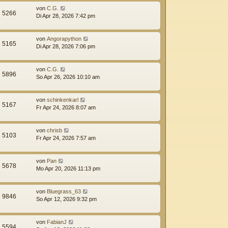
von
C.G.
5266
Di Apr 28, 2026 7:42 pm
von
Angorapython
5165
Di Apr 28, 2026 7:06 pm
von
C.G.
5896
So Apr 26, 2026 10:10 am
von
schinkenkarl
5167
Fr Apr 24, 2026 8:07 am
von
chrisb
5103
Fr Apr 24, 2026 7:57 am
von
Pan
5678
Mo Apr 20, 2026 11:13 pm
von
Bluegrass_63
9846
So Apr 12, 2026 9:32 pm
von
FabianJ
5594