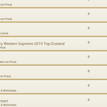
 von Privat
0
 von Privat
0
 privat
0
try Western Supreme 2019 Top-Zustand
rivat
0
iete von Privat
0
von Privat
0
 & Workshops
0
nzert
 & Workshops