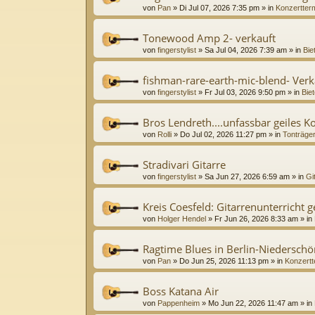
von
Pan
»
Di Jul 07, 2026 7:35 pm
» in
Konzertter
Tonewood Amp 2- verkauft
von
fingerstylist
»
Sa Jul 04, 2026 7:39 am
» in
Bie
fishman-rare-earth-mic-blend- Verk
von
fingerstylist
»
Fr Jul 03, 2026 9:50 pm
» in
Biet
Bros Lendreth....unfassbar geiles K
von
Rolli
»
Do Jul 02, 2026 11:27 pm
» in
Tonträge
Stradivari Gitarre
von
fingerstylist
»
Sa Jun 27, 2026 6:59 am
» in
Gi
Kreis Coesfeld: Gitarrenunterricht 
von
Holger Hendel
»
Fr Jun 26, 2026 8:33 am
» in
Ragtime Blues in Berlin-Niedersc
von
Pan
»
Do Jun 25, 2026 11:13 pm
» in
Konzertt
Boss Katana Air
von
Pappenheim
»
Mo Jun 22, 2026 11:47 am
» in