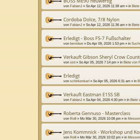
BOSS ME90 neuwertig
von
FabianJ
»
So Apr 12, 2026 11:38 am
» in
Biete
Cordoba Dolce, 7/8 Nylon
von
FabianJ
»
So Apr 12, 2026 11:36 am
» in
Biete
Erledigt - Boss FS-7 Fußschalter
von
berndwe
»
Do Apr 09, 2026 1:53 pm
» in
Suche
Verkauft Gibson Sheryl Crow Coun
von
osti
»
So Apr 05, 2026 7:14 pm
» in
Biete von P
Erledigt
von
schinkenkarl
»
So Apr 05, 2026 6:31 am
» in
B
Verkauft Eastman E1SS SB
von
FabianJ
»
Sa Apr 04, 2026 4:30 pm
» in
Biete 
Roberta Gennuso - Masterclass
von
Rolli
»
Mo Mär 30, 2026 10:08 pm
» in
Messen
Jens Kommnick - Workshop und Ko
von
Rolli
»
Mo Mär 30, 2026 10:02 pm
» in
Messen