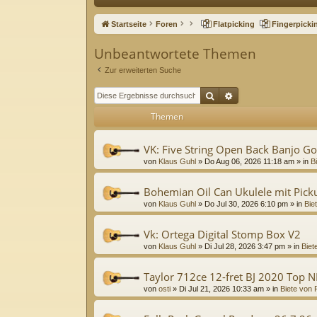
ne
Startseite
Foren
Flatpicking
Fingerpicki
llz
Unbeantwortete Themen
ug
Zur erweiterten Suche
riff
Suche
Erweiterte Suche
Themen
VK: Five String Open Back Banjo G
von
Klaus Guhl
»
Do Aug 06, 2026 11:18 am
» in
B
Bohemian Oil Can Ukulele mit Pick
von
Klaus Guhl
»
Do Jul 30, 2026 6:10 pm
» in
Bie
Vk: Ortega Digital Stomp Box V2
von
Klaus Guhl
»
Di Jul 28, 2026 3:47 pm
» in
Biet
Taylor 712ce 12-fret BJ 2020 Top 
von
osti
»
Di Jul 21, 2026 10:33 am
» in
Biete von 