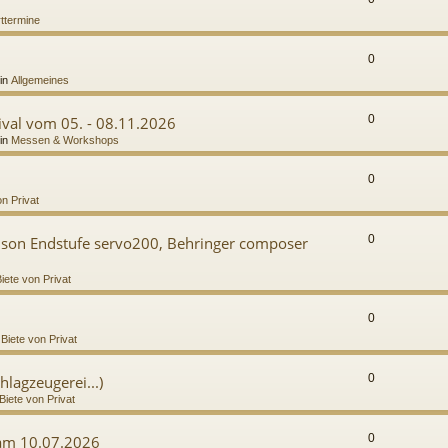
ttermine
0
in
Allgemeines
0
val vom 05. - 08.11.2026
in
Messen & Workshops
0
on Privat
0
mson Endstufe servo200, Behringer composer
iete von Privat
0
n
Biete von Privat
0
hlagzeugerei...)
Biete von Privat
0
 am 10.07.2026