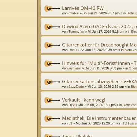
Larrivée OM-40 RW
von
chalkie
»
So Jun 21, 2026 9:57 am
» in
Biete v
Dowina Acero GACE-ds aus 2022, m
von
Tommyfan
»
Mi Jun 17, 2026 5:18 pm
» in
Biet
Gitarrenkoffer für Dreadnought Mo
von
RolfD
»
Sa Jun 13, 2026 9:39 am
» in
Biete vo
Hinweis für "Multi"-Forist*Innen - 
von
jayminor
»
Do Jun 11, 2026 8:33 pm
» in
Open
Gitarrenkartons abzugeben - VERK
von
JazzDude
»
Mi Jun 10, 2026 2:39 pm
» in
Biet
Verkauft - kann weg!
von
DiSt
»
Mo Jun 08, 2026 1:11 pm
» in
Biete von
Mediathek, Die Instrumentenbauer
von
L1
»
Mo Jun 08, 2026 12:20 pm
» in
TV-Tips u
Tenor Ukulele