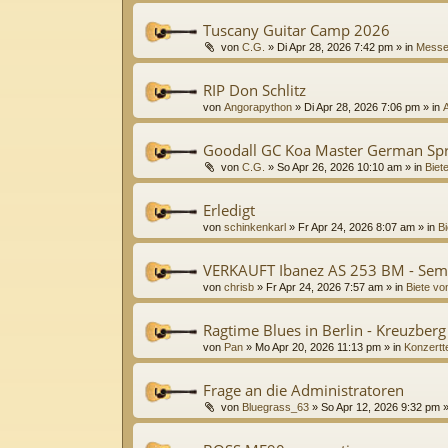
Tuscany Guitar Camp 2026
von
C.G.
»
Di Apr 28, 2026 7:42 pm
» in
Messe
RIP Don Schlitz
von
Angorapython
»
Di Apr 28, 2026 7:06 pm
» in
Goodall GC Koa Master German Sp
von
C.G.
»
So Apr 26, 2026 10:10 am
» in
Biet
Erledigt
von
schinkenkarl
»
Fr Apr 24, 2026 8:07 am
» in
Bi
VERKAUFT Ibanez AS 253 BM - Sem
von
chrisb
»
Fr Apr 24, 2026 7:57 am
» in
Biete vo
Ragtime Blues in Berlin - Kreuzber
von
Pan
»
Mo Apr 20, 2026 11:13 pm
» in
Konzertt
Frage an die Administratoren
von
Bluegrass_63
»
So Apr 12, 2026 9:32 pm
»