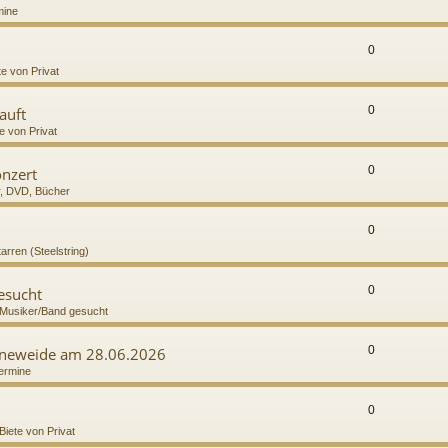
mine
0
te von Privat
0
auft
e von Privat
0
onzert
r, DVD, Bücher
0
tarren (Steelstring)
0
gesucht
Musiker/Band gesucht
0
höneweide am 28.06.2026
ermine
0
Biete von Privat