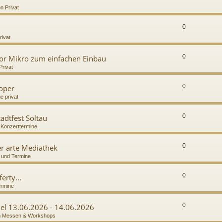
n Privat
0
rivat
0
or Mikro zum einfachen Einbau
Privat
0
ooper
e privat
0
adtfest Soltau
n
Konzerttermine
0
r arte Mediathek
 und Termine
0
erty...
ermine
0
del 13.06.2026 - 14.06.2026
n
Messen & Workshops