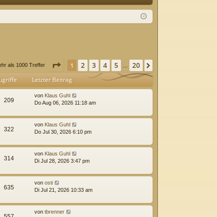
Q
m
ist
el
rie
de
re
n
n
Seite
1
von
20
2
3
4
5
20
1
Nächste
hr als 1000 Treffer
…
ugriffe
Letzter Beitrag
von
Klaus Guhl
209
Do Aug 06, 2026 11:18 am
von
Klaus Guhl
322
Do Jul 30, 2026 6:10 pm
von
Klaus Guhl
314
Di Jul 28, 2026 3:47 pm
von
osti
635
Di Jul 21, 2026 10:33 am
von
tbrenner
557