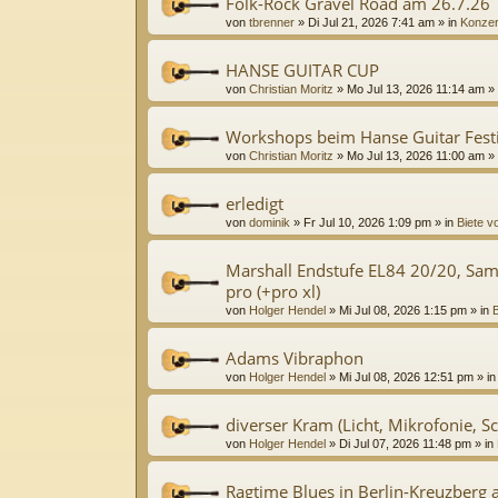
Folk-Rock Gravel Road am 26.7.26
von
tbrenner
»
Di Jul 21, 2026 7:41 am
» in
Konzer
HANSE GUITAR CUP
von
Christian Moritz
»
Mo Jul 13, 2026 11:14 am
» 
Workshops beim Hanse Guitar Festi
von
Christian Moritz
»
Mo Jul 13, 2026 11:00 am
» 
erledigt
von
dominik
»
Fr Jul 10, 2026 1:09 pm
» in
Biete v
Marshall Endstufe EL84 20/20, Sa
pro (+pro xl)
von
Holger Hendel
»
Mi Jul 08, 2026 1:15 pm
» in
B
Adams Vibraphon
von
Holger Hendel
»
Mi Jul 08, 2026 12:51 pm
» i
diverser Kram (Licht, Mikrofonie, Sc
von
Holger Hendel
»
Di Jul 07, 2026 11:48 pm
» in
Ragtime Blues in Berlin-Kreuzberg