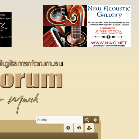
Suche
Erweiterte Suche
S
FA
n
eg