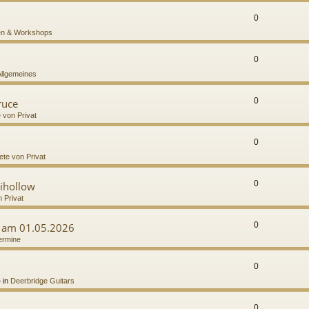
0
n & Workshops
0
Allgemeines
0
ruce
e von Privat
0
ete von Privat
0
ihollow
n Privat
0
g am 01.05.2026
ermine
0
 in
Deerbridge Guitars
0