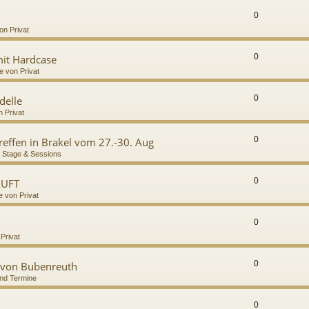
0
on Privat
0
it Hardcase
e von Privat
0
delle
n Privat
0
Treffen in Brakel vom 27.-30. Aug
 Stage & Sessions
0
AUFT
e von Privat
0
 Privat
0
 von Bubenreuth
nd Termine
0