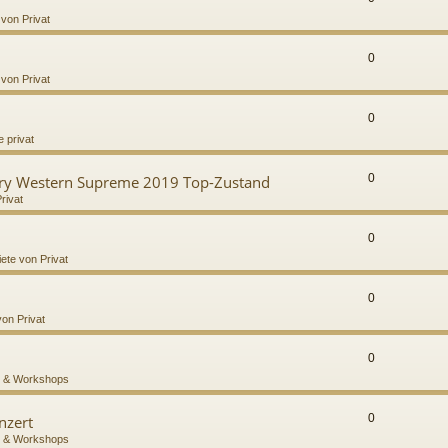
 von Privat
0
 von Privat
0
 privat
0
try Western Supreme 2019 Top-Zustand
rivat
0
iete von Privat
0
von Privat
0
 & Workshops
0
nzert
 & Workshops