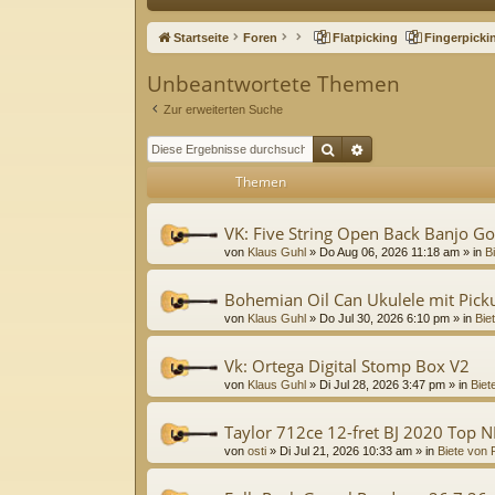
ne
Startseite
Foren
Flatpicking
Fingerpicki
llz
Unbeantwortete Themen
ug
Zur erweiterten Suche
riff
Suche
Erweiterte Suche
Themen
VK: Five String Open Back Banjo G
von
Klaus Guhl
»
Do Aug 06, 2026 11:18 am
» in
B
Bohemian Oil Can Ukulele mit Pick
von
Klaus Guhl
»
Do Jul 30, 2026 6:10 pm
» in
Bie
Vk: Ortega Digital Stomp Box V2
von
Klaus Guhl
»
Di Jul 28, 2026 3:47 pm
» in
Biet
Taylor 712ce 12-fret BJ 2020 Top 
von
osti
»
Di Jul 21, 2026 10:33 am
» in
Biete von 