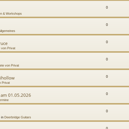
0
n & Workshops
0
Allgemeines
0
ruce
e von Privat
0
ete von Privat
0
ihollow
n Privat
0
g am 01.05.2026
ermine
0
 in
Deerbridge Guitars
0