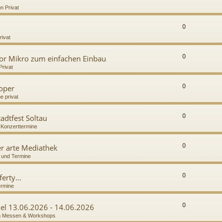
n Privat
0
rivat
0
or Mikro zum einfachen Einbau
Privat
0
ooper
e privat
0
adtfest Soltau
n
Konzerttermine
0
r arte Mediathek
 und Termine
0
erty...
ermine
0
del 13.06.2026 - 14.06.2026
n
Messen & Workshops