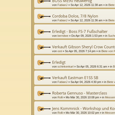
BOSS ME90 neuwertig
von
FabianJ
»
So Apr 12, 2026 11:38 am
» in
Biete
Cordoba Dolce, 7/8 Nylon
von
FabianJ
»
So Apr 12, 2026 11:36 am
» in
Biete
Erledigt - Boss FS-7 Fußschalter
von
berndwe
»
Do Apr 09, 2026 1:53 pm
» in
Suche
Verkauft Gibson Sheryl Crow Coun
von
osti
»
So Apr 05, 2026 7:14 pm
» in
Biete von P
Erledigt
von
schinkenkarl
»
So Apr 05, 2026 6:31 am
» in
B
Verkauft Eastman E1SS SB
von
FabianJ
»
Sa Apr 04, 2026 4:30 pm
» in
Biete 
Roberta Gennuso - Masterclass
von
Rolli
»
Mo Mär 30, 2026 10:08 pm
» in
Messen
Jens Kommnick - Workshop und Ko
von
Rolli
»
Mo Mär 30, 2026 10:02 pm
» in
Messen