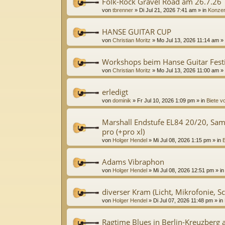
Folk-Rock Gravel Road am 26.7.26
von
tbrenner
»
Di Jul 21, 2026 7:41 am
» in
Konzer
HANSE GUITAR CUP
von
Christian Moritz
»
Mo Jul 13, 2026 11:14 am
» 
Workshops beim Hanse Guitar Festi
von
Christian Moritz
»
Mo Jul 13, 2026 11:00 am
» 
erledigt
von
dominik
»
Fr Jul 10, 2026 1:09 pm
» in
Biete v
Marshall Endstufe EL84 20/20, Sa
pro (+pro xl)
von
Holger Hendel
»
Mi Jul 08, 2026 1:15 pm
» in
B
Adams Vibraphon
von
Holger Hendel
»
Mi Jul 08, 2026 12:51 pm
» i
diverser Kram (Licht, Mikrofonie, Sc
von
Holger Hendel
»
Di Jul 07, 2026 11:48 pm
» in
Ragtime Blues in Berlin-Kreuzberg