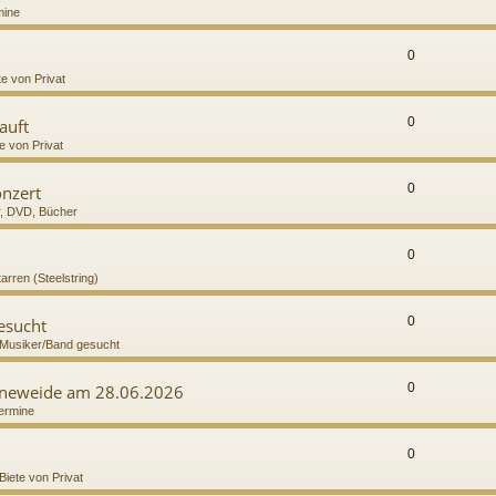
mine
0
te von Privat
0
auft
e von Privat
0
onzert
r, DVD, Bücher
0
tarren (Steelstring)
0
gesucht
Musiker/Band gesucht
0
höneweide am 28.06.2026
ermine
0
Biete von Privat