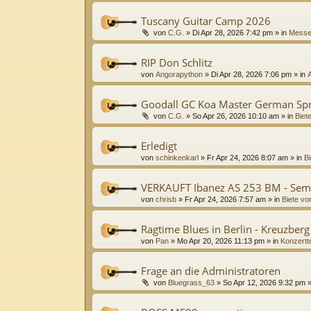
Tuscany Guitar Camp 2026
von
C.G.
»
Di Apr 28, 2026 7:42 pm
» in
Messe
RIP Don Schlitz
von
Angorapython
»
Di Apr 28, 2026 7:06 pm
» in
Goodall GC Koa Master German Sp
von
C.G.
»
So Apr 26, 2026 10:10 am
» in
Biet
Erledigt
von
schinkenkarl
»
Fr Apr 24, 2026 8:07 am
» in
Bi
VERKAUFT Ibanez AS 253 BM - Sem
von
chrisb
»
Fr Apr 24, 2026 7:57 am
» in
Biete vo
Ragtime Blues in Berlin - Kreuzber
von
Pan
»
Mo Apr 20, 2026 11:13 pm
» in
Konzertt
Frage an die Administratoren
von
Bluegrass_63
»
So Apr 12, 2026 9:32 pm
»