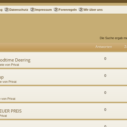
ng
Datenschutz
Impressum
Forenregeln
Wir über uns
Die Suche ergab me
Antworten
Z
0
oodtime Deering
iete von Privat
0
up
te von Privat
0
e von Privat
0
NEUER PREIS
Privat
0