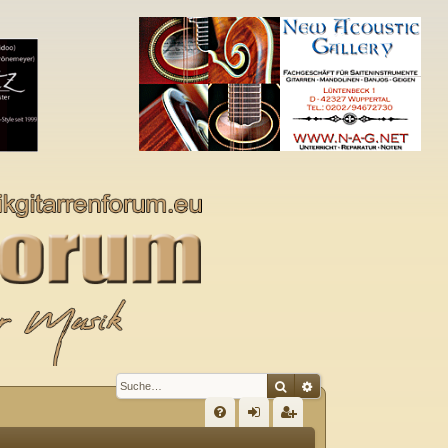
Suche
Erweiterte Suche
S
FA
n
eg