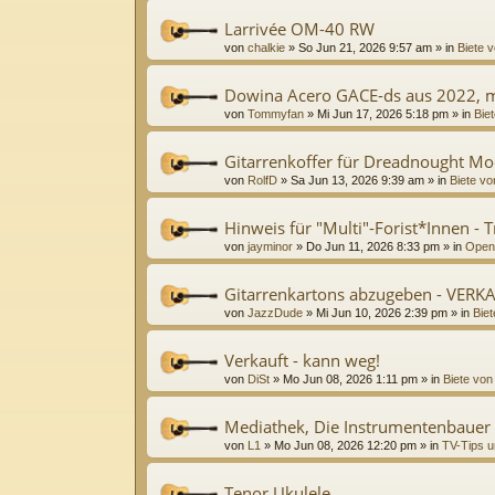
Larrivée OM-40 RW
von
chalkie
»
So Jun 21, 2026 9:57 am
» in
Biete v
Dowina Acero GACE-ds aus 2022, m
von
Tommyfan
»
Mi Jun 17, 2026 5:18 pm
» in
Biet
Gitarrenkoffer für Dreadnought Mo
von
RolfD
»
Sa Jun 13, 2026 9:39 am
» in
Biete vo
Hinweis für "Multi"-Forist*Innen - 
von
jayminor
»
Do Jun 11, 2026 8:33 pm
» in
Open
Gitarrenkartons abzugeben - VERK
von
JazzDude
»
Mi Jun 10, 2026 2:39 pm
» in
Biet
Verkauft - kann weg!
von
DiSt
»
Mo Jun 08, 2026 1:11 pm
» in
Biete von
Mediathek, Die Instrumentenbauer
von
L1
»
Mo Jun 08, 2026 12:20 pm
» in
TV-Tips u
Tenor Ukulele