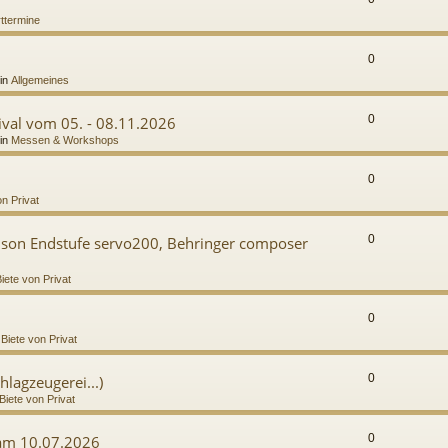
ttermine
0
in
Allgemeines
0
val vom 05. - 08.11.2026
in
Messen & Workshops
0
on Privat
0
mson Endstufe servo200, Behringer composer
iete von Privat
0
n
Biete von Privat
0
hlagzeugerei...)
Biete von Privat
0
 am 10.07.2026