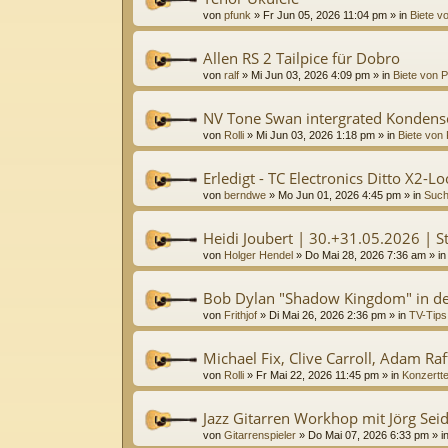
von
pfunk
»
Fr Jun 05, 2026 11:04 pm
» in
Biete vo
Allen RS 2 Tailpice für Dobro
von
ralf
»
Mi Jun 03, 2026 4:09 pm
» in
Biete von P
NV Tone Swan intergrated Kondens
von
Rolli
»
Mi Jun 03, 2026 1:18 pm
» in
Biete von 
Erledigt - TC Electronics Ditto X2-L
von
berndwe
»
Mo Jun 01, 2026 4:45 pm
» in
Such
Heidi Joubert | 30.+31.05.2026 | St
von
Holger Hendel
»
Do Mai 28, 2026 7:36 am
» i
Bob Dylan "Shadow Kingdom" in de
von
Frithjof
»
Di Mai 26, 2026 2:36 pm
» in
TV-Tips
Michael Fix, Clive Carroll, Adam Raff
von
Rolli
»
Fr Mai 22, 2026 11:45 pm
» in
Konzertt
Jazz Gitarren Workhop mit Jörg Sei
von
Gitarrenspieler
»
Do Mai 07, 2026 6:33 pm
» i