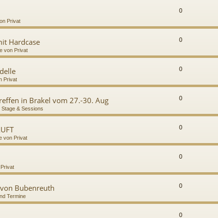
0
on Privat
0
it Hardcase
e von Privat
0
delle
n Privat
0
Treffen in Brakel vom 27.-30. Aug
 Stage & Sessions
0
AUFT
e von Privat
0
 Privat
0
 von Bubenreuth
nd Termine
0