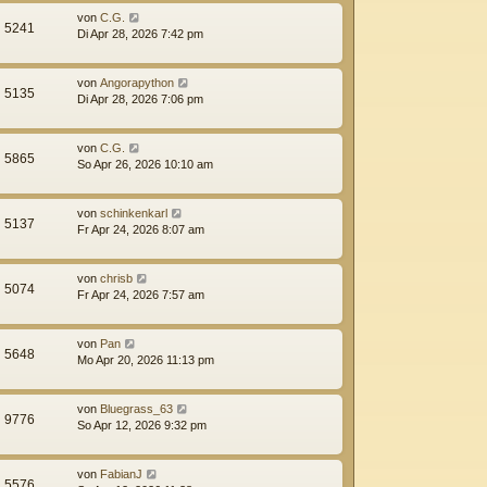
von
C.G.
5241
Di Apr 28, 2026 7:42 pm
von
Angorapython
5135
Di Apr 28, 2026 7:06 pm
von
C.G.
5865
So Apr 26, 2026 10:10 am
von
schinkenkarl
5137
Fr Apr 24, 2026 8:07 am
von
chrisb
5074
Fr Apr 24, 2026 7:57 am
von
Pan
5648
Mo Apr 20, 2026 11:13 pm
von
Bluegrass_63
9776
So Apr 12, 2026 9:32 pm
von
FabianJ
5576