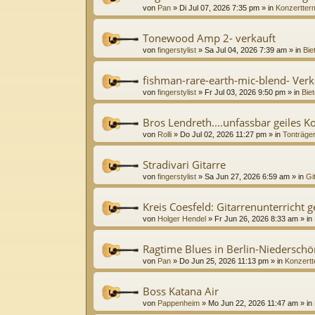
von
Pan
»
Di Jul 07, 2026 7:35 pm
» in
Konzertter
Tonewood Amp 2- verkauft
von
fingerstylist
»
Sa Jul 04, 2026 7:39 am
» in
Bie
fishman-rare-earth-mic-blend- Verk
von
fingerstylist
»
Fr Jul 03, 2026 9:50 pm
» in
Biet
Bros Lendreth....unfassbar geiles K
von
Rolli
»
Do Jul 02, 2026 11:27 pm
» in
Tonträge
Stradivari Gitarre
von
fingerstylist
»
Sa Jun 27, 2026 6:59 am
» in
Gi
Kreis Coesfeld: Gitarrenunterricht 
von
Holger Hendel
»
Fr Jun 26, 2026 8:33 am
» in
Ragtime Blues in Berlin-Niedersc
von
Pan
»
Do Jun 25, 2026 11:13 pm
» in
Konzertt
Boss Katana Air
von
Pappenheim
»
Mo Jun 22, 2026 11:47 am
» in