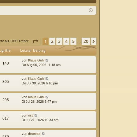
Q
m
ist
el
rie
de
re
n
n
Seite
1
von
20
2
3
4
5
20
1
Nächste
hr als 1000 Treffer
…
ugriffe
Letzter Beitrag
von
Klaus Guhl
140
Do Aug 06, 2026 11:18 am
von
Klaus Guhl
305
Do Jul 30, 2026 6:10 pm
von
Klaus Guhl
295
Di Jul 28, 2026 3:47 pm
von
osti
617
Di Jul 21, 2026 10:33 am
von
tbrenner
539