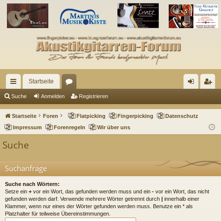
Startseite
ch
or
n
eg
Suche
Anmelden
Registrieren
ne
en
m
ist
Startseite
Foren
Flatpicking
Fingerpicking
Datenschutz
llz
el
rie
Impressum
Forenregeln
Wir über uns
ug
de
re
Suche
riff
n
n
Suchanfrage
Suche nach Wörtern:
Setze ein
+
vor ein Wort, das gefunden werden muss und ein
-
vor ein Wort, das nicht
gefunden werden darf. Verwende mehrere Wörter getrennt durch
|
innerhalb einer
Klammer, wenn nur eines der Wörter gefunden werden muss. Benutze ein * als
Platzhalter für teilweise Übereinstimmungen.