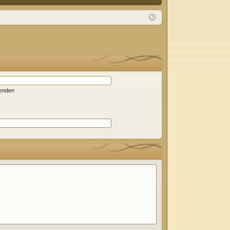
Q
m
ist
el
rie
de
re
n
n
wenden