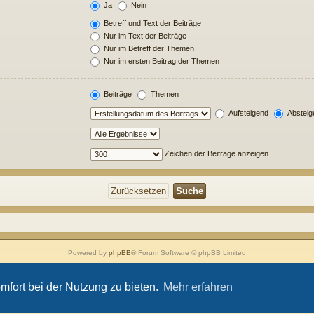
Ja
Nein
Betreff und Text der Beiträge
Nur im Text der Beiträge
Nur im Betreff der Themen
Nur im ersten Beitrag der Themen
Beiträge
Themen
Aufsteigend
Absteig
Zeichen der Beiträge anzeigen
Powered by
phpBB
® Forum Software © phpBB Limited
Style von
Arty
- Aktualisieren phpBB 3.2 von MrGaby
Deutsche Übersetzung durch
phpBB.de
mfort bei der Nutzung zu bieten.
Mehr erfahren
Datenschutz
|
Nutzungsbedingungen