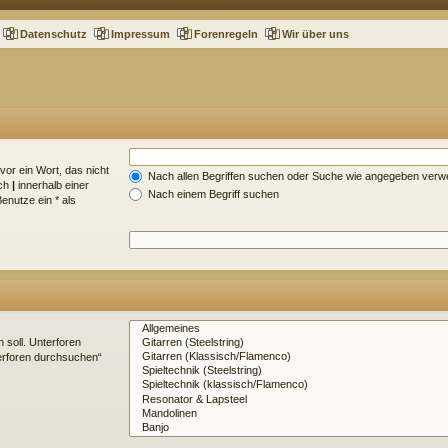
Datenschutz
Impressum
Forenregeln
Wir über uns
vor ein Wort, das nicht
Nach allen Begriffen suchen oder Suche wie angegeben ver
rch
|
innerhalb einer
Nach einem Begriff suchen
nutze ein * als
soll. Unterforen
terforen durchsuchen“