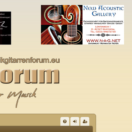
S
FA
n
eg