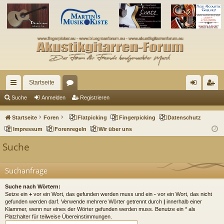
Startseite
ch
or
n
eg
Suche
Anmelden
Registrieren
ne
en
m
ist
Startseite
Foren
Flatpicking
Fingerpicking
Datenschutz
llz
el
rie
Impressum
Forenregeln
Wir über uns
ug
de
re
Suche
riff
n
n
Suchanfrage
Suche nach Wörtern:
Setze ein
+
vor ein Wort, das gefunden werden muss und ein
-
vor ein Wort, das nicht
gefunden werden darf. Verwende mehrere Wörter getrennt durch
|
innerhalb einer
Klammer, wenn nur eines der Wörter gefunden werden muss. Benutze ein * als
Platzhalter für teilweise Übereinstimmungen.