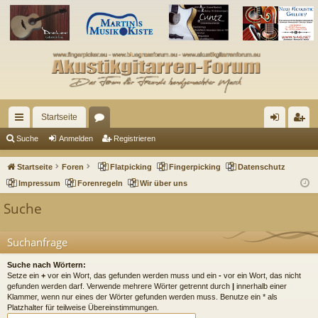
Startseite
ch
or
n
eg
Suche
Anmelden
Registrieren
ne
en
m
ist
Startseite
Foren
Flatpicking
Fingerpicking
Datenschutz
llz
el
rie
Impressum
Forenregeln
Wir über uns
ug
de
re
Suche
riff
n
n
Suchanfrage
Suche nach Wörtern:
Setze ein
+
vor ein Wort, das gefunden werden muss und ein
-
vor ein Wort, das nicht
gefunden werden darf. Verwende mehrere Wörter getrennt durch
|
innerhalb einer
Klammer, wenn nur eines der Wörter gefunden werden muss. Benutze ein * als
Platzhalter für teilweise Übereinstimmungen.