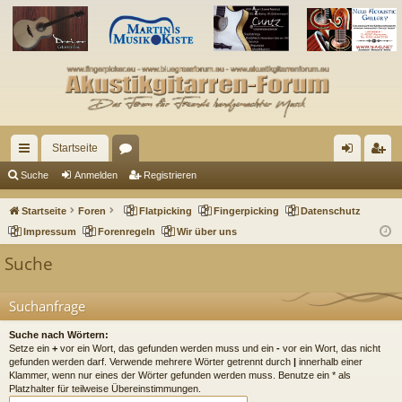
Startseite
ch
or
n
eg
Suche
Anmelden
Registrieren
ne
en
m
ist
Startseite
Foren
Flatpicking
Fingerpicking
Datenschutz
llz
el
rie
Impressum
Forenregeln
Wir über uns
ug
de
re
Suche
riff
n
n
Suchanfrage
Suche nach Wörtern:
Setze ein
+
vor ein Wort, das gefunden werden muss und ein
-
vor ein Wort, das nicht
gefunden werden darf. Verwende mehrere Wörter getrennt durch
|
innerhalb einer
Klammer, wenn nur eines der Wörter gefunden werden muss. Benutze ein * als
Platzhalter für teilweise Übereinstimmungen.