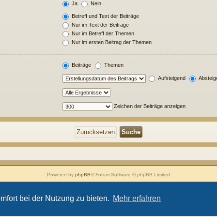
Ja
Nein
Betreff und Text der Beiträge
Nur im Text der Beiträge
Nur im Betreff der Themen
Nur im ersten Beitrag der Themen
Beiträge
Themen
Aufsteigend
Absteig
Zeichen der Beiträge anzeigen
Powered by
phpBB
® Forum Software © phpBB Limited
Style von
Arty
- Aktualisieren phpBB 3.2 von MrGaby
Deutsche Übersetzung durch
phpBB.de
mfort bei der Nutzung zu bieten.
Mehr erfahren
Datenschutz
|
Nutzungsbedingungen