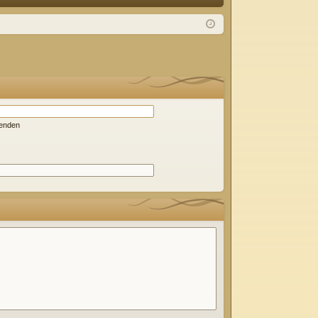
Q
m
ist
el
rie
de
re
n
n
wenden