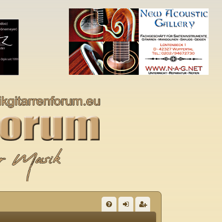
S
FA
n
eg