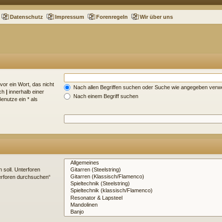
Datenschutz
Impressum
Forenregeln
Wir über uns
vor ein Wort, das nicht
Nach allen Begriffen suchen oder Suche wie angegeben ver
rch
|
innerhalb einer
Nach einem Begriff suchen
nutze ein * als
soll. Unterforen
terforen durchsuchen“