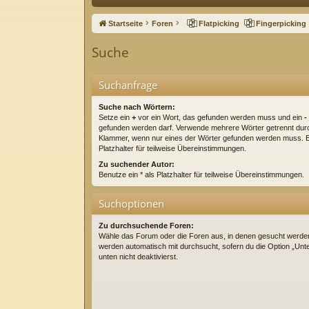
ne
Startseite
Foren
Flatpicking
Fingerpicking
llz
Suche
ug
riff
Suchanfrage
Suche nach Wörtern:
Setze ein
+
vor ein Wort, das gefunden werden muss und ein
-
gefunden werden darf. Verwende mehrere Wörter getrennt du
Klammer, wenn nur eines der Wörter gefunden werden muss. Be
Platzhalter für teilweise Übereinstimmungen.
Zu suchender Autor:
Benutze ein * als Platzhalter für teilweise Übereinstimmungen.
Suchoptionen
Zu durchsuchende Foren:
Wähle das Forum oder die Foren aus, in denen gesucht werden 
werden automatisch mit durchsucht, sofern du die Option „Un
unten nicht deaktivierst.