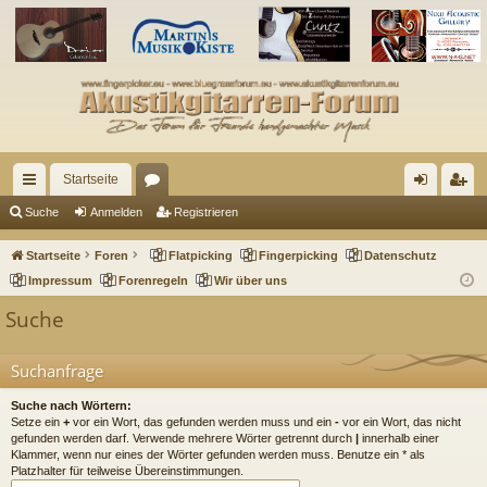
Startseite
ch
or
n
eg
Suche
Anmelden
Registrieren
ne
en
m
ist
Startseite
Foren
Flatpicking
Fingerpicking
Datenschutz
llz
el
rie
Impressum
Forenregeln
Wir über uns
ug
de
re
Suche
riff
n
n
Suchanfrage
Suche nach Wörtern:
Setze ein
+
vor ein Wort, das gefunden werden muss und ein
-
vor ein Wort, das nicht
gefunden werden darf. Verwende mehrere Wörter getrennt durch
|
innerhalb einer
Klammer, wenn nur eines der Wörter gefunden werden muss. Benutze ein * als
Platzhalter für teilweise Übereinstimmungen.