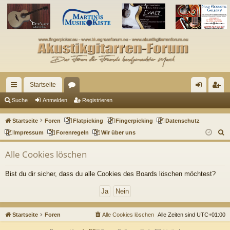
Startseite
ch
or
n
eg
Suche
Anmelden
Registrieren
ne
en
m
ist
Startseite
Foren
Flatpicking
Fingerpicking
Datenschutz
llz
el
rie
S
Impressum
Forenregeln
Wir über uns
u
ug
de
re
Alle Cookies löschen
c
riff
n
n
h
Bist du dir sicher, dass du alle Cookies des Boards löschen möchtest?
e
Startseite
Foren
Alle Cookies löschen
Alle Zeiten sind
UTC+01:00