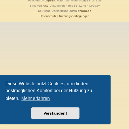
Powered by
phpBB
® Forum Software © phpBB Limited
Style von
Arty
- Aktualisieren phpBB 3.2 von MrGaby
Deutsche Übersetzung durch
phpBB.de
Datenschutz
|
Nutzungsbedingungen
Diese Website nutzt Cookies, um dir den
bestmöglichen Komfort bei der Nutzung zu
bieten.
Mehr erfahren
Verstanden!