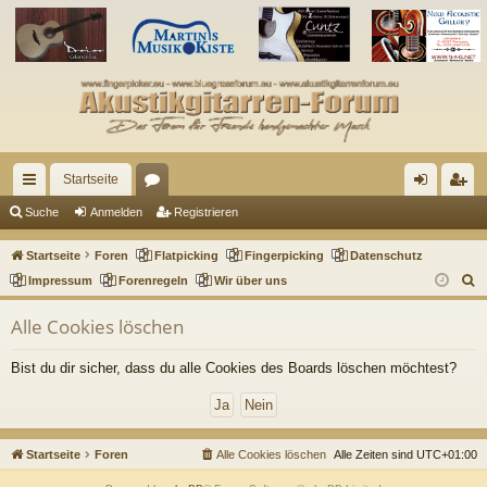
Startseite
ch
or
n
eg
Suche
Anmelden
Registrieren
ne
en
m
ist
Startseite
Foren
Flatpicking
Fingerpicking
Datenschutz
llz
el
rie
S
Impressum
Forenregeln
Wir über uns
u
ug
de
re
Alle Cookies löschen
c
riff
n
n
h
Bist du dir sicher, dass du alle Cookies des Boards löschen möchtest?
e
Startseite
Foren
Alle Cookies löschen
Alle Zeiten sind
UTC+01:00