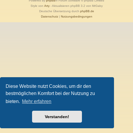
Powered by
phpBB
® Forum Software © phpBB Limited
Style von
Arty
- Aktualisieren phpBB 3.2 von MrGaby
Deutsche Übersetzung durch
phpBB.de
Datenschutz
|
Nutzungsbedingungen
Diese Website nutzt Cookies, um dir den
bestmöglichen Komfort bei der Nutzung zu
bieten.
Mehr erfahren
Verstanden!