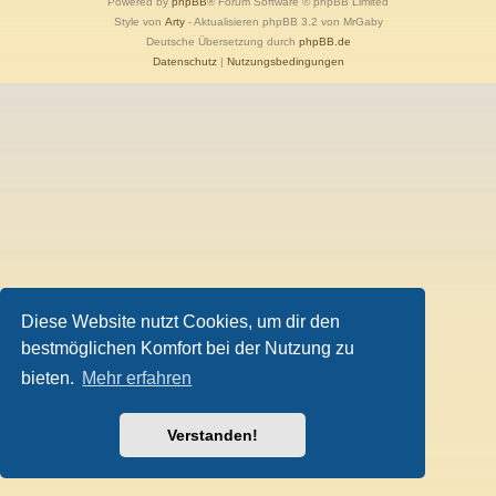
Powered by
phpBB
® Forum Software © phpBB Limited
Style von
Arty
- Aktualisieren phpBB 3.2 von MrGaby
Deutsche Übersetzung durch
phpBB.de
Datenschutz
|
Nutzungsbedingungen
Diese Website nutzt Cookies, um dir den
bestmöglichen Komfort bei der Nutzung zu
bieten.
Mehr erfahren
Verstanden!