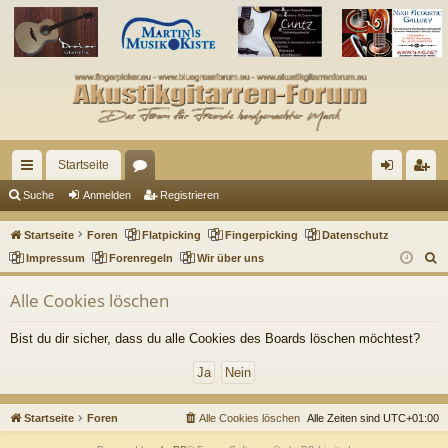
Startseite
ch
or
n
eg
Suche
Anmelden
Registrieren
ne
en
m
ist
Startseite
Foren
Flatpicking
Fingerpicking
Datenschutz
llz
el
rie
S
Impressum
Forenregeln
Wir über uns
u
ug
de
re
Alle Cookies löschen
c
riff
n
n
h
Bist du dir sicher, dass du alle Cookies des Boards löschen möchtest?
e
Startseite
Foren
Alle Cookies löschen
Alle Zeiten sind
UTC+01:00