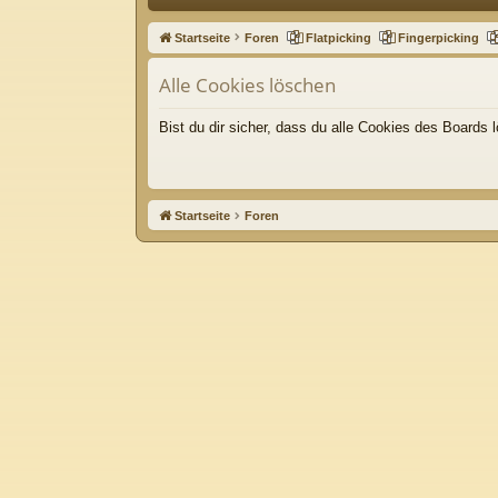
ne
Startseite
Foren
Flatpicking
Fingerpicking
llz
Alle Cookies löschen
ug
riff
Bist du dir sicher, dass du alle Cookies des Boards
Startseite
Foren