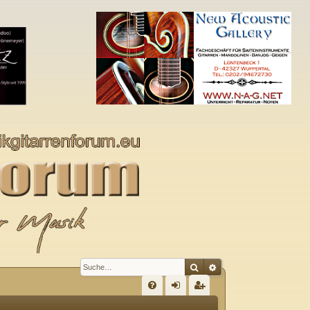
Suche
Erweiterte Suche
S
FA
n
eg