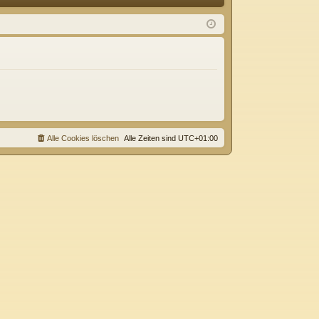
Q
m
ist
el
rie
de
re
n
n
Alle Cookies löschen
Alle Zeiten sind
UTC+01:00