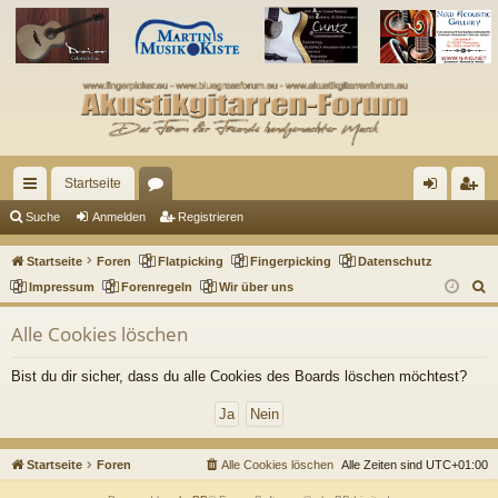
Startseite
ch
or
n
eg
Suche
Anmelden
Registrieren
ne
en
m
ist
Startseite
Foren
Flatpicking
Fingerpicking
Datenschutz
llz
el
rie
S
Impressum
Forenregeln
Wir über uns
u
ug
de
re
Alle Cookies löschen
c
riff
n
n
h
Bist du dir sicher, dass du alle Cookies des Boards löschen möchtest?
e
Startseite
Foren
Alle Cookies löschen
Alle Zeiten sind
UTC+01:00