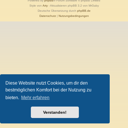
Powered by
phpBB
® Forum Software © phpBB Limited
Style von
Arty
- Aktualisieren phpBB 3.2 von MrGaby
Deutsche Übersetzung durch
phpBB.de
Datenschutz
|
Nutzungsbedingungen
Diese Website nutzt Cookies, um dir den
bestmöglichen Komfort bei der Nutzung zu
bieten.
Mehr erfahren
Verstanden!