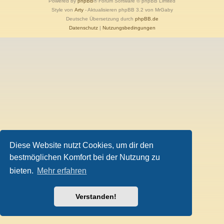
Powered by
phpBB
® Forum Software © phpBB Limited
Style von
Arty
- Aktualisieren phpBB 3.2 von MrGaby
Deutsche Übersetzung durch
phpBB.de
Datenschutz
|
Nutzungsbedingungen
Diese Website nutzt Cookies, um dir den
bestmöglichen Komfort bei der Nutzung zu
bieten.
Mehr erfahren
Verstanden!