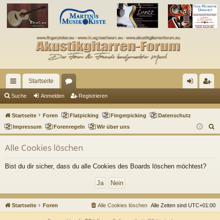
Startseite
ch
or
n
eg
Suche
Anmelden
Registrieren
ne
en
m
ist
Startseite
Foren
Flatpicking
Fingerpicking
Datenschutz
llz
el
rie
S
Impressum
Forenregeln
Wir über uns
u
ug
de
re
Alle Cookies löschen
c
riff
n
n
h
Bist du dir sicher, dass du alle Cookies des Boards löschen möchtest?
e
Startseite
Foren
Alle Cookies löschen
Alle Zeiten sind
UTC+01:00