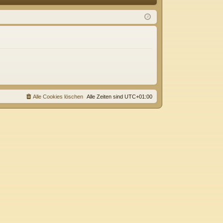
Q
m
ist
el
rie
de
re
n
n
Alle Cookies löschen
Alle Zeiten sind
UTC+01:00