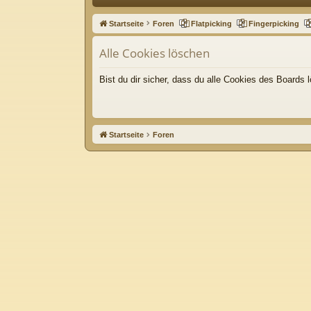
ne
Startseite
Foren
Flatpicking
Fingerpicking
llz
Alle Cookies löschen
ug
riff
Bist du dir sicher, dass du alle Cookies des Boards
Startseite
Foren