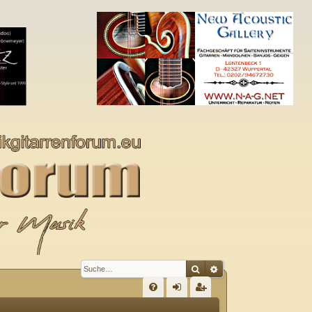
Suche
Erweiterte Suche
S
FA
n
eg