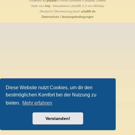
Powered by
phpBB
® Forum Software © phpBB Limited
Style von
Arty
- Aktualisieren phpBB 3.2 von MrGaby
Deutsche Übersetzung durch
phpBB.de
Datenschutz
|
Nutzungsbedingungen
Diese Website nutzt Cookies, um dir den
bestmöglichen Komfort bei der Nutzung zu
bieten.
Mehr erfahren
Verstanden!