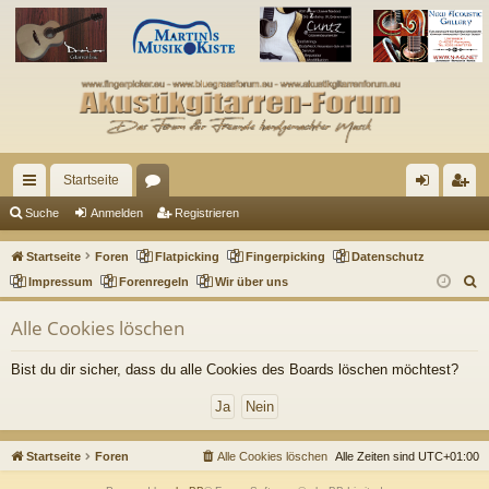
Startseite
ch
or
n
eg
Suche
Anmelden
Registrieren
ne
en
m
ist
Startseite
Foren
Flatpicking
Fingerpicking
Datenschutz
llz
el
rie
S
Impressum
Forenregeln
Wir über uns
u
ug
de
re
Alle Cookies löschen
c
riff
n
n
h
Bist du dir sicher, dass du alle Cookies des Boards löschen möchtest?
e
Startseite
Foren
Alle Cookies löschen
Alle Zeiten sind
UTC+01:00