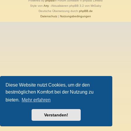
Powered by
phpBB
® Forum Software © phpBB Limited
Style von
Arty
- Aktualisieren phpBB 3.2 von MrGaby
Deutsche Übersetzung durch
phpBB.de
Datenschutz
|
Nutzungsbedingungen
Diese Website nutzt Cookies, um dir den
bestmöglichen Komfort bei der Nutzung zu
bieten.
Mehr erfahren
Verstanden!