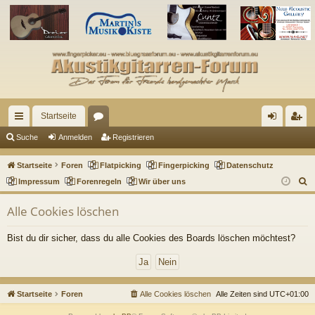
Startseite
ch
or
n
eg
Suche
Anmelden
Registrieren
ne
en
m
ist
Startseite
Foren
Flatpicking
Fingerpicking
Datenschutz
llz
el
rie
S
Impressum
Forenregeln
Wir über uns
u
ug
de
re
Alle Cookies löschen
c
riff
n
n
h
Bist du dir sicher, dass du alle Cookies des Boards löschen möchtest?
e
Startseite
Foren
Alle Cookies löschen
Alle Zeiten sind
UTC+01:00