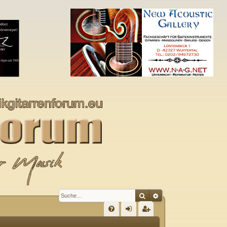
Suche
Erweiterte Suche
S
FA
n
eg