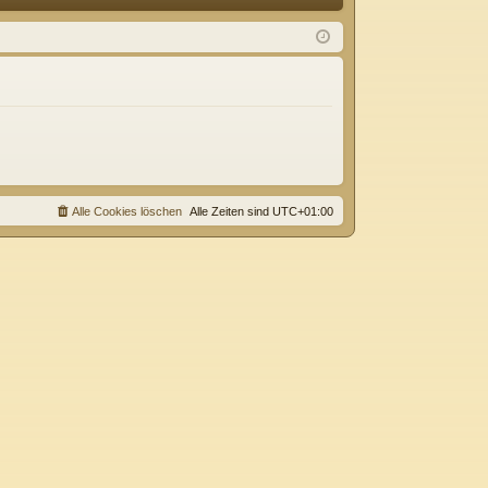
Q
m
ist
el
rie
de
re
n
n
Alle Cookies löschen
Alle Zeiten sind
UTC+01:00