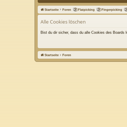
ne
Startseite
Foren
Flatpicking
Fingerpicking
llz
Alle Cookies löschen
ug
riff
Bist du dir sicher, dass du alle Cookies des Boards
Startseite
Foren