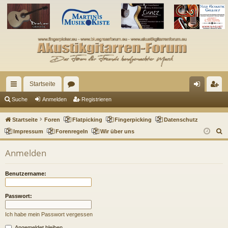
Startseite
ch
or
n
eg
Suche
Anmelden
Registrieren
ne
en
m
ist
Startseite
Foren
Flatpicking
Fingerpicking
Datenschutz
llz
el
rie
S
Impressum
Forenregeln
Wir über uns
u
ug
de
re
Anmelden
c
riff
n
n
h
Benutzername:
e
Passwort:
Ich habe mein Passwort vergessen
Angemeldet bleiben