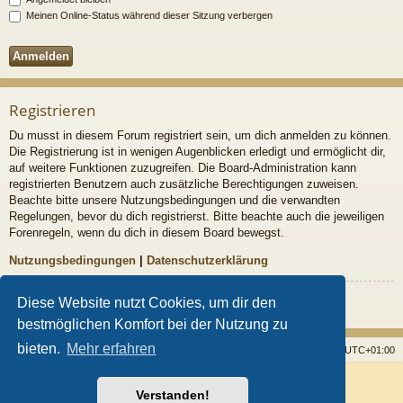
Meinen Online-Status während dieser Sitzung verbergen
Registrieren
Du musst in diesem Forum registriert sein, um dich anmelden zu können.
Die Registrierung ist in wenigen Augenblicken erledigt und ermöglicht dir,
auf weitere Funktionen zuzugreifen. Die Board-Administration kann
registrierten Benutzern auch zusätzliche Berechtigungen zuweisen.
Beachte bitte unsere Nutzungsbedingungen und die verwandten
Regelungen, bevor du dich registrierst. Bitte beachte auch die jeweiligen
Forenregeln, wenn du dich in diesem Board bewegst.
Nutzungsbedingungen
|
Datenschutzerklärung
Registrieren
Diese Website nutzt Cookies, um dir den
bestmöglichen Komfort bei der Nutzung zu
bieten.
Mehr erfahren
Startseite
Foren
Alle Cookies löschen
Alle Zeiten sind
UTC+01:00
Powered by
phpBB
® Forum Software © phpBB Limited
Verstanden!
Style von
Arty
- Aktualisieren phpBB 3.2 von MrGaby