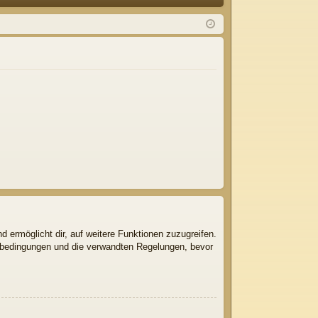
Q
m
ist
el
rie
de
re
n
n
d ermöglicht dir, auf weitere Funktionen zuzugreifen.
gsbedingungen und die verwandten Regelungen, bevor