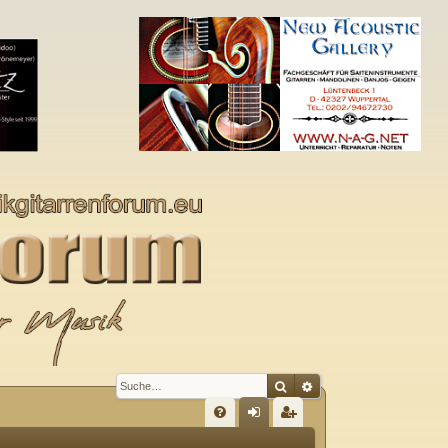
Suche
Erweiterte Suche
S
FA
n
eg