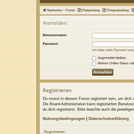
ne
Startseite
Foren
Flatpicking
Fingerpicking
llz
Anmelden
ug
riff
Benutzername:
Passwort:
Ich habe mein Passwort ver
Angemeldet bleiben
Meinen Online-Status wä
Registrieren
Du musst in diesem Forum registriert sein, um dich a
Die Board-Administration kann registrierten Benutz
du dich registrierst. Bitte beachte auch die jeweili
Nutzungsbedingungen
|
Datenschutzerklärung
Registrieren