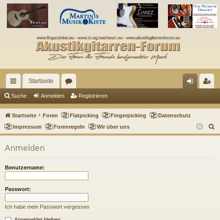
Startseite
ch
or
n
eg
Suche
Anmelden
Registrieren
ne
en
m
ist
Startseite
Foren
Flatpicking
Fingerpicking
Datenschutz
llz
el
rie
S
Impressum
Forenregeln
Wir über uns
u
ug
de
re
Anmelden
c
riff
n
n
h
Benutzername:
e
Passwort:
Ich habe mein Passwort vergessen
Angemeldet bleiben