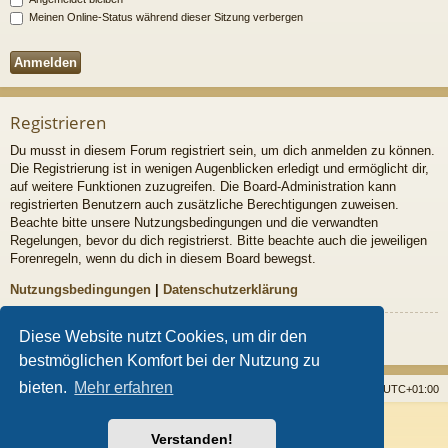
Meinen Online-Status während dieser Sitzung verbergen
Registrieren
Du musst in diesem Forum registriert sein, um dich anmelden zu können.
Die Registrierung ist in wenigen Augenblicken erledigt und ermöglicht dir,
auf weitere Funktionen zuzugreifen. Die Board-Administration kann
registrierten Benutzern auch zusätzliche Berechtigungen zuweisen.
Beachte bitte unsere Nutzungsbedingungen und die verwandten
Regelungen, bevor du dich registrierst. Bitte beachte auch die jeweiligen
Forenregeln, wenn du dich in diesem Board bewegst.
Nutzungsbedingungen
|
Datenschutzerklärung
Registrieren
Diese Website nutzt Cookies, um dir den
bestmöglichen Komfort bei der Nutzung zu
bieten.
Mehr erfahren
Startseite
Foren
Alle Cookies löschen
Alle Zeiten sind
UTC+01:00
Powered by
phpBB
® Forum Software © phpBB Limited
Verstanden!
Style von
Arty
- Aktualisieren phpBB 3.2 von MrGaby