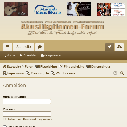
Startseite
ch
or
n
eg
Suche
Anmelden
Registrieren
ne
en
m
ist
Startseite
Foren
Flatpicking
Fingerpicking
Datenschutz
llz
el
rie
S
Impressum
Forenregeln
Wir über uns
u
ug
de
re
Anmelden
c
riff
n
n
h
Benutzername:
e
Passwort:
Ich habe mein Passwort vergessen
Angemeldet bleiben