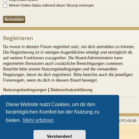
Meinen Online-Status während dieser Sitzung verbergen
Registrieren
Du musst in diesem Forum registriert sein, um dich anmelden zu können.
Die Registrierung ist in wenigen Augenblicken erledigt und ermöglicht dir,
auf weitere Funktionen zuzugreifen. Die Board-Administration kann
registrierten Benutzern auch zusätzliche Berechtigungen zuweisen.
Beachte bitte unsere Nutzungsbedingungen und die verwandten
Regelungen, bevor du dich registrierst. Bitte beachte auch die jeweiligen
Forenregeln, wenn du dich in diesem Board bewegst.
Nutzungsbedingungen
|
Datenschutzerklärung
Registrieren
Diese Website nutzt Cookies, um dir den
bestmöglichen Komfort bei der Nutzung zu
bieten.
Mehr erfahren
Startseite
Foren
Alle Cookies löschen
Alle Zeiten sind
UTC+01:00
Powered by
phpBB
® Forum Software © phpBB Limited
Verstanden!
Style von
Arty
- Aktualisieren phpBB 3.2 von MrGaby