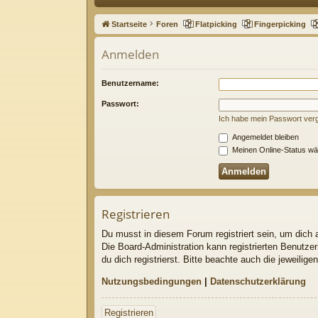
ne
Startseite
Foren
Flatpicking
Fingerpicking
llz
Anmelden
ug
riff
Benutzername:
Passwort:
Ich habe mein Passwort ver
Angemeldet bleiben
Meinen Online-Status wä
Registrieren
Du musst in diesem Forum registriert sein, um dich a
Die Board-Administration kann registrierten Benutz
du dich registrierst. Bitte beachte auch die jeweili
Nutzungsbedingungen
|
Datenschutzerklärung
Registrieren