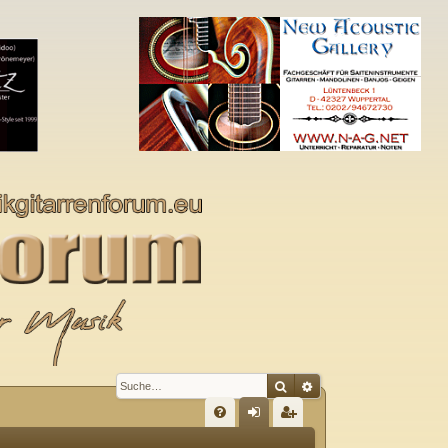
Suche
Erweiterte Suche
S
FA
n
eg