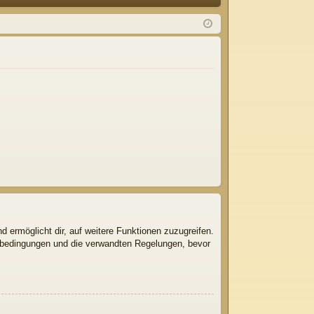
Q
m
ist
el
rie
de
re
n
n
d ermöglicht dir, auf weitere Funktionen zuzugreifen.
gsbedingungen und die verwandten Regelungen, bevor