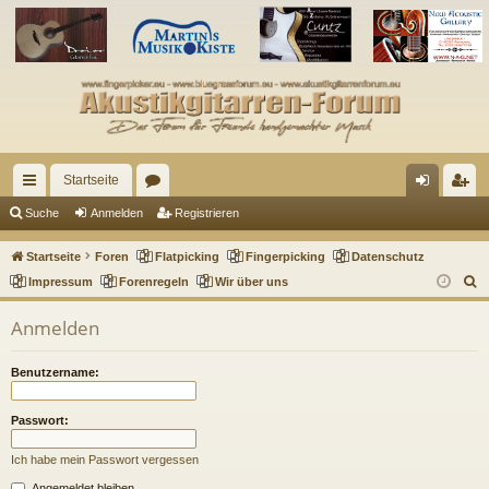
Startseite
ch
or
n
eg
Suche
Anmelden
Registrieren
ne
en
m
ist
Startseite
Foren
Flatpicking
Fingerpicking
Datenschutz
llz
el
rie
S
Impressum
Forenregeln
Wir über uns
u
ug
de
re
Anmelden
c
riff
n
n
h
Benutzername:
e
Passwort:
Ich habe mein Passwort vergessen
Angemeldet bleiben