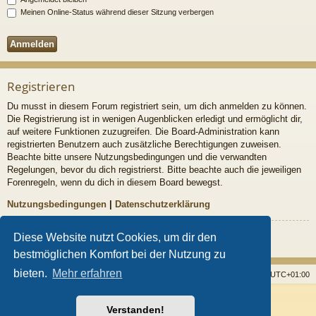
Meinen Online-Status während dieser Sitzung verbergen
Registrieren
Du musst in diesem Forum registriert sein, um dich anmelden zu können.
Die Registrierung ist in wenigen Augenblicken erledigt und ermöglicht dir,
auf weitere Funktionen zuzugreifen. Die Board-Administration kann
registrierten Benutzern auch zusätzliche Berechtigungen zuweisen.
Beachte bitte unsere Nutzungsbedingungen und die verwandten
Regelungen, bevor du dich registrierst. Bitte beachte auch die jeweiligen
Forenregeln, wenn du dich in diesem Board bewegst.
Nutzungsbedingungen
|
Datenschutzerklärung
Registrieren
Diese Website nutzt Cookies, um dir den
bestmöglichen Komfort bei der Nutzung zu
bieten.
Mehr erfahren
Startseite
Foren
Alle Cookies löschen
Alle Zeiten sind
UTC+01:00
Powered by
phpBB
® Forum Software © phpBB Limited
Verstanden!
Style von
Arty
- Aktualisieren phpBB 3.2 von MrGaby