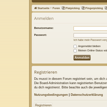
ne
Startseite
Foren
Flatpicking
Fingerpicking
llz
Anmelden
ug
riff
Benutzername:
Passwort:
Ich habe mein Passwort ver
Angemeldet bleiben
Meinen Online-Status wä
Registrieren
Du musst in diesem Forum registriert sein, um dich a
Die Board-Administration kann registrierten Benutz
du dich registrierst. Bitte beachte auch die jeweili
Nutzungsbedingungen
|
Datenschutzerklärung
Registrieren