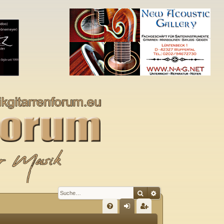
Suche
Erweiterte Suche
S
FA
n
eg