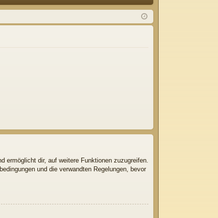
Q
m
ist
el
rie
de
re
n
n
d ermöglicht dir, auf weitere Funktionen zuzugreifen.
gsbedingungen und die verwandten Regelungen, bevor