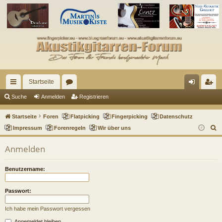
Startseite
ch
or
n
eg
Suche
Anmelden
Registrieren
ne
en
m
ist
Startseite
Foren
Flatpicking
Fingerpicking
Datenschutz
llz
el
rie
S
Impressum
Forenregeln
Wir über uns
u
ug
de
re
Anmelden
c
riff
n
n
h
Benutzername:
e
Passwort:
Ich habe mein Passwort vergessen
Angemeldet bleiben