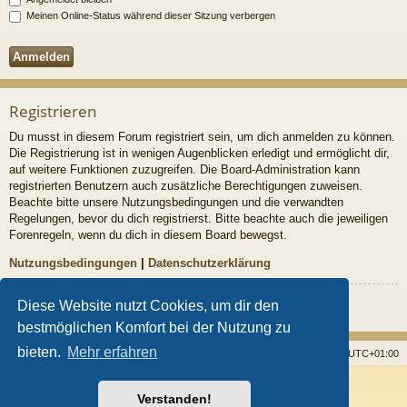
Meinen Online-Status während dieser Sitzung verbergen
Registrieren
Du musst in diesem Forum registriert sein, um dich anmelden zu können.
Die Registrierung ist in wenigen Augenblicken erledigt und ermöglicht dir,
auf weitere Funktionen zuzugreifen. Die Board-Administration kann
registrierten Benutzern auch zusätzliche Berechtigungen zuweisen.
Beachte bitte unsere Nutzungsbedingungen und die verwandten
Regelungen, bevor du dich registrierst. Bitte beachte auch die jeweiligen
Forenregeln, wenn du dich in diesem Board bewegst.
Nutzungsbedingungen
|
Datenschutzerklärung
Registrieren
Diese Website nutzt Cookies, um dir den
bestmöglichen Komfort bei der Nutzung zu
bieten.
Mehr erfahren
Startseite
Foren
Alle Cookies löschen
Alle Zeiten sind
UTC+01:00
Powered by
phpBB
® Forum Software © phpBB Limited
Verstanden!
Style von
Arty
- Aktualisieren phpBB 3.2 von MrGaby