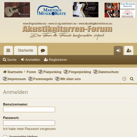
Startseite
ch
or
n
eg
Suche
Anmelden
Registrieren
ne
en
m
ist
Startseite
Foren
Flatpicking
Fingerpicking
Datenschutz
llz
el
rie
S
Impressum
Forenregeln
Wir über uns
u
ug
de
re
Anmelden
c
riff
n
n
h
Benutzername:
e
Passwort:
Ich habe mein Passwort vergessen
Angemeldet bleiben