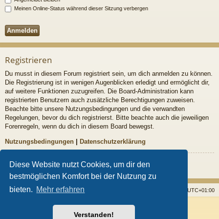
Meinen Online-Status während dieser Sitzung verbergen
Registrieren
Du musst in diesem Forum registriert sein, um dich anmelden zu können.
Die Registrierung ist in wenigen Augenblicken erledigt und ermöglicht dir,
auf weitere Funktionen zuzugreifen. Die Board-Administration kann
registrierten Benutzern auch zusätzliche Berechtigungen zuweisen.
Beachte bitte unsere Nutzungsbedingungen und die verwandten
Regelungen, bevor du dich registrierst. Bitte beachte auch die jeweiligen
Forenregeln, wenn du dich in diesem Board bewegst.
Nutzungsbedingungen
|
Datenschutzerklärung
Registrieren
Diese Website nutzt Cookies, um dir den
bestmöglichen Komfort bei der Nutzung zu
bieten.
Mehr erfahren
Startseite
Foren
Alle Cookies löschen
Alle Zeiten sind
UTC+01:00
Powered by
phpBB
® Forum Software © phpBB Limited
Verstanden!
Style von
Arty
- Aktualisieren phpBB 3.2 von MrGaby