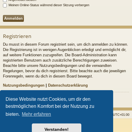
Meinen Online-Status während dieser Sitzung verbergen
Registrieren
Du musst in diesem Forum registriert sein, um dich anmelden zu können.
Die Registrierung ist in wenigen Augenblicken erledigt und ermöglicht dir,
auf weitere Funktionen zuzugreifen. Die Board-Administration kann
registrierten Benutzern auch zusätzliche Berechtigungen zuweisen.
Beachte bitte unsere Nutzungsbedingungen und die verwandten
Regelungen, bevor du dich registrierst. Bitte beachte auch die jeweiligen
Forenregeln, wenn du dich in diesem Board bewegst.
Nutzungsbedingungen
|
Datenschutzerklärung
Registrieren
Diese Website nutzt Cookies, um dir den
bestmöglichen Komfort bei der Nutzung zu
bieten.
Mehr erfahren
Startseite
Foren
Alle Cookies löschen
Alle Zeiten sind
UTC+01:00
Powered by
phpBB
® Forum Software © phpBB Limited
Verstanden!
Style von
Arty
- Aktualisieren phpBB 3.2 von MrGaby