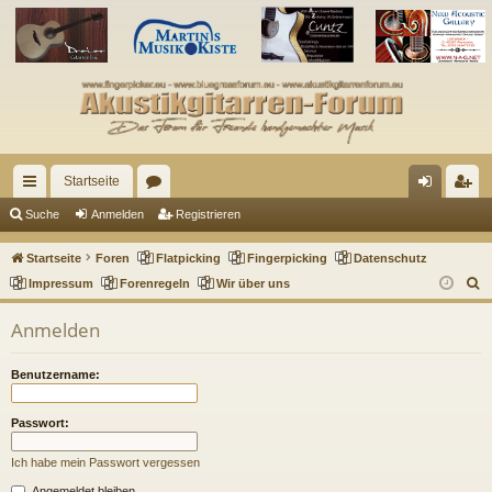
Startseite
ch
or
n
eg
Suche
Anmelden
Registrieren
ne
en
m
ist
Startseite
Foren
Flatpicking
Fingerpicking
Datenschutz
llz
el
rie
S
Impressum
Forenregeln
Wir über uns
u
ug
de
re
Anmelden
c
riff
n
n
h
Benutzername:
e
Passwort:
Ich habe mein Passwort vergessen
Angemeldet bleiben