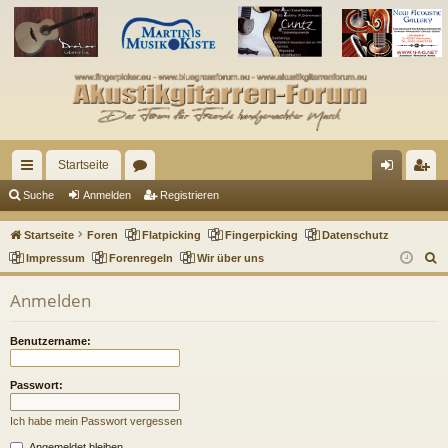
Startseite
ch
or
n
eg
Suche
Anmelden
Registrieren
ne
en
m
ist
Startseite
Foren
Flatpicking
Fingerpicking
Datenschutz
llz
el
rie
S
Impressum
Forenregeln
Wir über uns
u
ug
de
re
Anmelden
c
riff
n
n
h
Benutzername:
e
Passwort:
Ich habe mein Passwort vergessen
Angemeldet bleiben