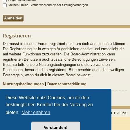
Meinen Online-Status während dieser Sitzung verbergen
Registrieren
Du musst in diesem Forum registriert sein, um dich anmelden zu können.
Die Registrierung ist in wenigen Augenblicken erledigt und ermöglicht dir,
auf weitere Funktionen zuzugreifen. Die Board-Administration kann
registrierten Benutzern auch zusätzliche Berechtigungen zuweisen.
Beachte bitte unsere Nutzungsbedingungen und die verwandten
Regelungen, bevor du dich registrierst. Bitte beachte auch die jeweiligen
Forenregeln, wenn du dich in diesem Board bewegst.
Nutzungsbedingungen
|
Datenschutzerklärung
Registrieren
Diese Website nutzt Cookies, um dir den
bestmöglichen Komfort bei der Nutzung zu
bieten.
Mehr erfahren
Startseite
Foren
Alle Cookies löschen
Alle Zeiten sind
UTC+01:00
Powered by
phpBB
® Forum Software © phpBB Limited
Verstanden!
Style von
Arty
- Aktualisieren phpBB 3.2 von MrGaby