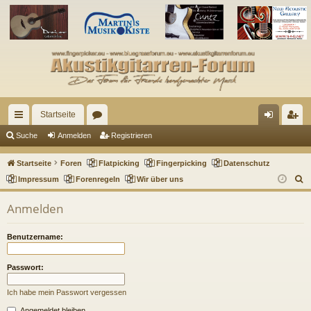
Startseite
ch
or
n
eg
Suche
Anmelden
Registrieren
ne
en
m
ist
Startseite
Foren
Flatpicking
Fingerpicking
Datenschutz
llz
el
rie
S
Impressum
Forenregeln
Wir über uns
u
ug
de
re
Anmelden
c
riff
n
n
h
Benutzername:
e
Passwort:
Ich habe mein Passwort vergessen
Angemeldet bleiben