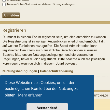
Meinen Online-Status während dieser Sitzung verbergen
Registrieren
Du musst in diesem Forum registriert sein, um dich anmelden zu können.
Die Registrierung ist in wenigen Augenblicken erledigt und ermöglicht dir,
auf weitere Funktionen zuzugreifen. Die Board-Administration kann
registrierten Benutzern auch zusätzliche Berechtigungen zuweisen.
Beachte bitte unsere Nutzungsbedingungen und die verwandten
Regelungen, bevor du dich registrierst. Bitte beachte auch die jeweiligen
Forenregeln, wenn du dich in diesem Board bewegst.
Nutzungsbedingungen
|
Datenschutzerklärung
Registrieren
Diese Website nutzt Cookies, um dir den
bestmöglichen Komfort bei der Nutzung zu
bieten.
Mehr erfahren
Startseite
Foren
Alle Cookies löschen
Alle Zeiten sind
UTC+01:00
Powered by
phpBB
® Forum Software © phpBB Limited
Verstanden!
Style von
Arty
- Aktualisieren phpBB 3.2 von MrGaby